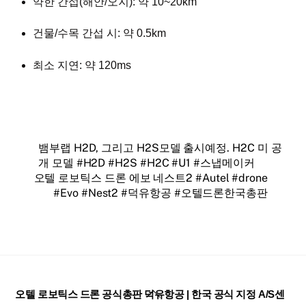
약한 간섭(해안/오지): 약 10~20km
건물/수목 간섭 시: 약 0.5km
최소 지연: 약 120ms
뱀부랩 H2D, 그리고 H2S모델 출시예정. H2C 미 공
개 모델 #H2D #H2S #H2C #U1 #스냅메이커
오텔 로보틱스 드론 에보 네스트2 #Autel #drone
#Evo #Nest2 #덕유항공 #오텔드론한국총판
Back
오텔 로보틱스 드론 공식총판 덕유항공 | 한국 공식 지정 A/S센