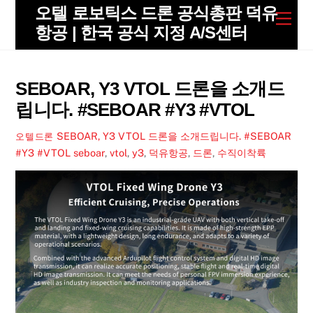
Skip
오텔 로보틱스 드론 공식총판 덕유
Men
to
항공 | 한국 공식 지정 A/S센터
content
SEBOAR, Y3 VTOL 드론을 소개드
립니다. #SEBOAR #Y3 #VTOL
SEBOAR, Y3 VTOL 드론을 소개드립니다. #SEBOAR
오텔드론
#Y3 #VTOL
seboar
,
vtol
,
y3
,
덕유항공
,
드론
,
수직이착륙