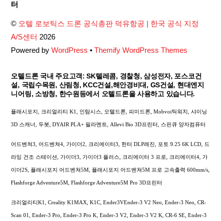
To
터
Top
©
오텔 로보틱스 드론 공식총판 덕유항공 | 한국 공식 지정
A/S센터
2026
Powered by
WordPress
•
Themify WordPress Themes
오텔드론 국내 주요고객: SK텔레콤, 경찰청, 삼성전자, 포스코건
설, 국립수목원, 산림청, KCC건설,해안경비대, GS건설, 현대엔지
니어링, 소방청, 한수원등에서 오텔드론을 사용하고 있습니다.
플래시포지, 크리얼리티 K1, 인탐시스, 오텔드론, 피미드론, Mobvoi틱워치, 샤이닝
3D 스캐너, 두봇, DYAIR PLA+ 필라멘트, Allevi Bio 3D프린터, 스핀큐 양자컴퓨터
어드벤쳐3, 어드벤쳐4, 가이더2, 크리에이터3, 헌터 DLP레진, 포토 9.25 6K LCD, 드
라잉 건조 스테이션, 가이더3, 가이더3 플러스, 크리에이터 3 프로, 크리에이터4, 가
이더2S, 플래시포지 어드벤쳐5M, 플래시포지 어드벤쳐5M 프로 고속출력 600mm/s,
Flashforge Adventure5M, Flashforge Adventure5M Pro 3D프린터
크리얼리티K1, Creality K1MAX, K1C, Ender3VEnder-3 V2 Neo, Ender-3 Neo, CR-
Scan 01, Ender-3 Pro, Ender-3 Pro K, Ender-3 V2, Ender-3 V2 K, CR-6 SE, Ender-3