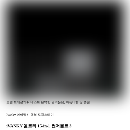
오텔 드래곤피쉬 네스트 완벽한 원격운용, 자동비행 및 충전
Ivanky 아이뱅키 맥북 도킹스테이
iVANKY 울트라 15-in-1 썬더볼트 3