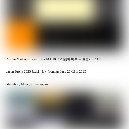
iVanky Macbook Dock Ultra VCD10, 아이뱅키 맥북 독 프로+ VCD08
Japan Drone 2023 Reach New Frontiers June 26~28th 2023
Makuhari, Messe, China, Japan