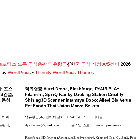
Back
로보틱스 드론 공식총판 덕유항공 | 한국 공식 지정 A/S센터
2026
To
d by
WordPress
•
Themify WordPress Themes
Top
, 포스
덕유항공 Autel Drone, Flashforge, DYAIR PLA+
GS건설,
Filament, SpinQ Ivanky Docking Station Creality
사용하
Shining3D Scanner Intamsys Dobot Allevi Bio Verus
Pet Foods Thai Union Marvo Bellota
oi틱워
덕유항공(주) 연락처
전화: 063-451-0121
이메일:
D프린터,
dyairkorea@gmail.com
온라인 스토어:
www.dyairkorea.com
Flashforge 3D Printer :Adventure3, Adventure4, Creator3 Pro, Guider2, Foto