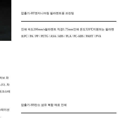
압출기-HT엔지니어링 필라멘트용 프린팅
인쇄 속도200mm/s필라멘트 직경1.75mm인쇄 온도320℃지원되는 필라멘
트PC / PA / PP / PETG / ASA / ABS / PLA / PC-ABS / PAHT / PVA
C 허브 와
니다. 차
의 워크스테
압출기-HS탄소 섬유 복합 재료 인쇄
 스테이션
.