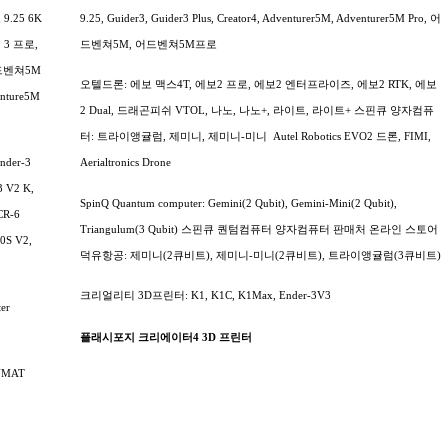
.25 6K
9.25, Guider3, Guider3 Plus, Creator4, Adventurer5M, Adventurer5M Pro, 어
3 프로,
드벤쳐5M, 어드벤쳐5M프로
드벤쳐5M
오텔드론: 에보 맥스4T, 에보2 프로, 에보2 엔터프라이즈, 에보2 RTK, 에보
enture5M
2 Dual, 드래곤피쉬 VTOL, 나노, 나노+, 라이트, 라이트+
스핀큐 양자컴퓨
터: 트라이앵귤럼, 제미니, 제미니-미니
Autel Robotics EVO2 드론, FIMI,
nder-3
Aerialtronics Drone
3 V2 K,
SpinQ Quantum computer: Gemini(2 Qubit), Gemini-Mini(2 Qubit),
 CR-6
Triangulum(3 Qubit) 스핀큐 퀀텀컴퓨터 양자컴퓨터 판매처 온라인 스토어
0S V2,
덕유항공: 제미니(2큐비트), 제미니-미니(2큐비트), 트라이앵귤럼(3큐비트)
크리얼리티 3D프린터: K1, K1C, K1Max, Ender-3V3
er
플래시포지 크리에이터4 3D 프린터
UNMAT