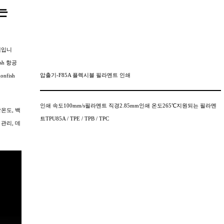
는
스템입니
ish 항공
압출기-F85A 플렉시블 필라멘트 인쇄
fish
인쇄 속도100mm/s필라멘트 직경2.85mm인쇄 온도265℃지원되는 필라멘
작온도, 백
트TPU85A / TPE / TPB / TPC
관리, 데