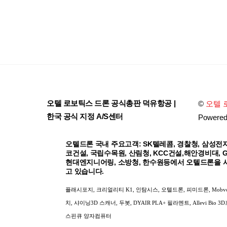
오텔 로보틱스 드론 공식총판 덕유항공 |
©
오텔 
한국 공식 지정 A/S센터
Powere
오텔드론 국내 주요고객: SK텔레콤, 경찰청, 삼성전자
코건설, 국립수목원, 산림청, KCC건설,해안경비대, 
현대엔지니어링, 소방청, 한수원등에서 오텔드론을 
고 있습니다.
플래시포지, 크리얼리티 K1, 인탐시스, 오텔드론, 피미드론, Mobv
치, 샤이닝3D 스캐너, 두봇, DYAIR PLA+ 필라멘트, Allevi Bio 3
스핀큐 양자컴퓨터