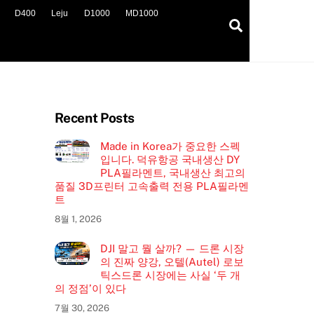
D400
Leju
D1000
MD1000
Search
Recent Posts
Made in Korea가 중요한 스펙
입니다. 덕유항공 국내생산 DY
PLA필라멘트, 국내생산 최고의
품질 3D프린터 고속출력 전용 PLA필라멘
트
8월 1, 2026
DJI 말고 뭘 살까? — 드론 시장
의 진짜 양강, 오텔(Autel) 로보
틱스드론 시장에는 사실 ‘두 개
의 정점’이 있다
7월 30, 2026