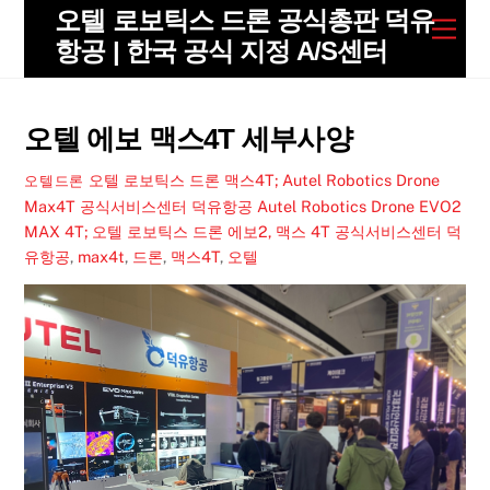
Skip
오텔 로보틱스 드론 공식총판 덕유
Men
to
항공 | 한국 공식 지정 A/S센터
content
오텔 에보 맥스4T 세부사양
오텔 로보틱스 드론 맥스4T; Autel Robotics Drone
오텔드론
Max4T 공식서비스센터 덕유항공
Autel Robotics Drone EVO2
MAX 4T; 오텔 로보틱스 드론 에보2, 맥스 4T 공식서비스센터 덕
유항공
,
max4t
,
드론
,
맥스4T
,
오텔