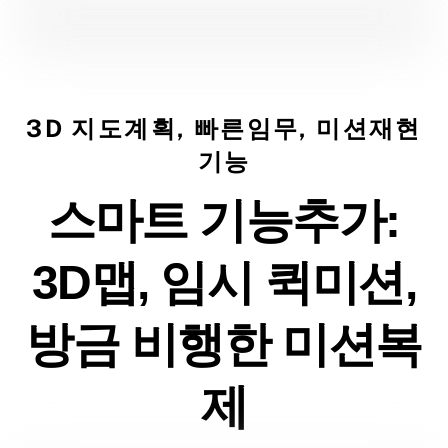
3D 지도계획, 빠른임무, 미션재현
기능
스마트 기능추가:
3D맵, 임시 퀵미션,
방금 비행한 미션복
제