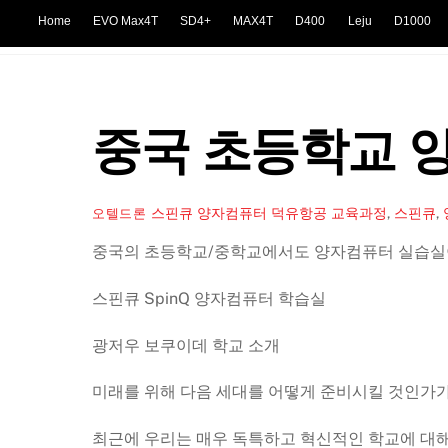
Skip
Home
EVO Max4T
SD4+
MAX4T
D400
Leju
D1000
to
content
중국 초등학교 
스핀큐 양자컴퓨터 덕유항공
교육과정
,
스핀큐
,
오텔드론
중국의 초등학교/중학교에서도 양자컴퓨터 실습실
스핀큐 SpinQ 양자컴퓨터 학습실
광저우 보쿠이데 학교 소개
미래를 위해 다음 세대를 어떻게 준비시킬 것인가가
최근에 우리는 매우 독특하고 혁신적인 학교에 대해