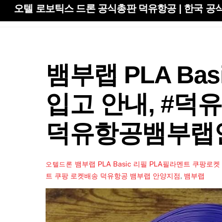
Skip
오텔 로보틱스 드론 공식총판 덕유항공 | 한국 공식
to
content
뱀부랩 PLA Ba
입고 안내, #덕
덕유항공뱀부랩
뱀부랩 PLA Basic 리필 PLA필라멘트 쿠팡
오텔드론
트 쿠팡 로켓배송 덕유항공 뱀부랩 안양지점
,
뱀부랩