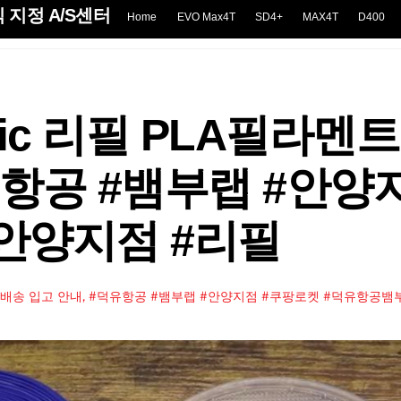
 지정 A/S센터
Home
EVO Max4T
SD4+
MAX4T
D400
sic 리필 PLA필라멘
유항공 #뱀부랩 #안양
안양지점 #리필
로켓 배송 입고 안내, #덕유항공 #뱀부랩 #안양지점 #쿠팡로켓 #덕유항공