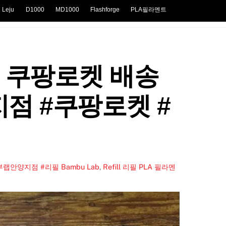
Leju
D1000
MD1000
Flashforge
PLA필라멘트
트 쿠팡로켓 배송
지점 #쿠팡로켓 #
뱀부랩안양지점 #리필
Bambu Lab
,
Refill 리필 PLA 필라멘