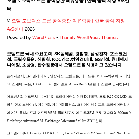
오텔 로보틱스 드론 공식총판 덕유항공 | 한국 공식 지정 A/S센
To
터
Top
©
오텔 로보틱스 드론 공식총판 덕유항공 | 한국 공식 지정
A/S센터
2026
Powered by
WordPress
•
Themify WordPress Themes
오텔드론 국내 주요고객: SK텔레콤, 경찰청, 삼성전자, 포스코건
설, 국립수목원, 산림청, KCC건설,해안경비대, GS건설, 현대엔지
니어링, 소방청, 한수원등에서 오텔드론을 사용하고 있습니다.
플래시포지, 크리얼리티 K1, 인탐시스, 오텔드론, 피미드론, Mobvoi틱워치, 샤이닝
3D 스캐너, 두봇, DYAIR PLA+ 필라멘트, Allevi Bio 3D프린터, 스핀큐 양자컴퓨터
어드벤쳐3, 어드벤쳐4, 가이더2, 크리에이터3, 헌터 DLP레진, 포토 9.25 6K LCD, 드
라잉 건조 스테이션, 가이더3, 가이더3 플러스, 크리에이터 3 프로, 크리에이터4, 가
이더2S, 플래시포지 어드벤쳐5M, 플래시포지 어드벤쳐5M 프로 고속출력 600mm/s,
Flashforge Adventure5M, Flashforge Adventure5M Pro 3D프린터
크리얼리티K1, Creality K1MAX, K1C, Ender3VEnder-3 V2 Neo, Ender-3 Neo, CR-