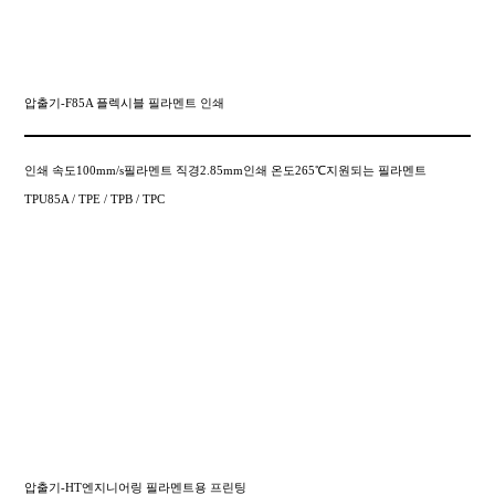
압출기-F85A 플렉시블 필라멘트 인쇄
인쇄 속도100mm/s필라멘트 직경2.85mm인쇄 온도265℃지원되는 필라멘트
TPU85A / TPE / TPB / TPC
압출기-HT엔지니어링 필라멘트용 프린팅