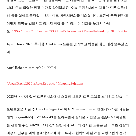
니다. 오늘 촬영한 현장 순간을 확인하세요. 오늘 오전 9시에는 최첨단 드론 솔루션
의 힘을 실제로 목격할 수 있는 데모 비행시연회를 개최합니다. 드론이 공공 안전에
어떻게 혁명을 일으키고 있는지 직접 볼 수 있는 이 기회를 놓치지 마세
요.
#NSAAnnualConference2023
#LawEnforcement
#DroneTechnology
#PublicSafe
Japan Drone 2023: 후기형 Autel Alpha 드론을 공개하고 탁월한 항공 매핑 솔루션 소
개
Autel Robotics 부스 AO-24, Hall 4
#JapanDrone2023
#AutelRobotics
#MappingSolutions
2023년 상반기 일본 드론전시회에서 오텔의 새로운 드론 모델을 소개하고 있습니다
오텔드론은 지난 주 Lake Ballinger Park에서 Montlake Terrace 경찰서와 다른 사람들
에게 Dragonfish와 EVO Max 4T를 보여주면서 즐거운 시간을 보냈습니다! 이벤트
를 진행해 주신 AIRWORX에 감사드립니다. 우리의 강력한 드론은 전국 최초 경찰의
대응자 임무를 위해 설계되었으며 지역 부서와 협력하게 된 것을 자랑스럽게 생각