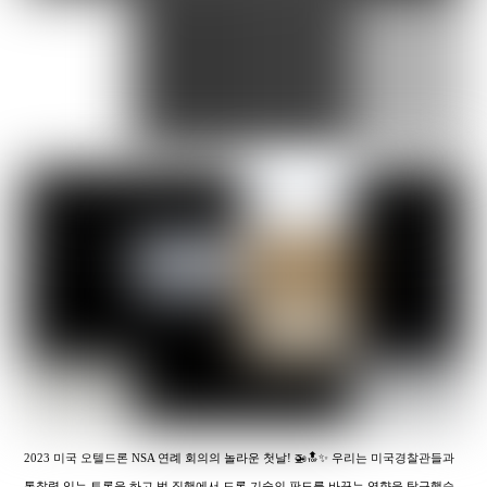
2023 미국 오텔드론 NSA 연례 회의의 놀라운 첫날! 🚁🔝✨ 우리는 미국경찰관들과
통찰력 있는 토론을 하고 법 집행에서 드론 기술의 판도를 바꾸는 영향을 탐구했습