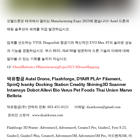
오텔드론은 태국에서 열리는 Manufacturing Expo 2023에 왔습니다! Autel 드론과
매핑 솔루션의 세계를 직접 발견하십시오.
업계를 선도하는 VTOL Dragonfish 항공기와 혁신적인 EVO Max 4T의 놀라운 성능
과 기능을 경험하십시오. 부스 8E01, Hall 98을 방문하여 드론 기술의 미래에 대해
알아볼 수 있는 기회를 놓치지 마십시오.
다!
#AutelRobotics
#ManufacturingExpo2023
#DroneMapping
덕유항공 Autel Drone, Flashforge, DYAIR PLA+ Filament,
SpinQ Ivanky Docking Station Creality Shining3D Scanner
Intamsys Dobot Allevi Bio Verus Pet Foods Thai Union Marvo
Bellota
덕유항공(주) 연락처
전화: 063-451-0121
이메일: dyairkorea@gmail.com
온라인 스토어:
www.dyairkorea.com
Flashforge 3D Printer :Adventure3, Adventure4, Creator3 Pro, Guider2, Foto 9.25,
Guider3, Guider3 Plus, Creator4, Adventurer5M, Adventurer5M Pro, 어드벤쳐5M, 어