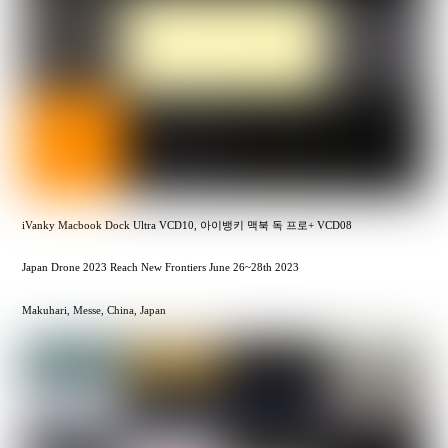
iVanky Macbook Dock Ultra VCD10, 아이뱅키 맥북 독 프로+ VCD08
Japan Drone 2023 Reach New Frontiers June 26~28th 2023
Makuhari, Messe, China, Japan