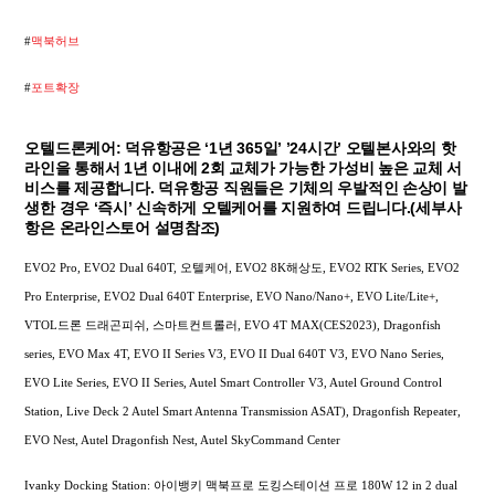
#
맥북허브
#
포트확장
오텔드론케어: 덕유항공은 ‘1년 365일’ ’24시간’ 오텔본사와의 핫
라인을 통해서 1년 이내에 2회 교체가 가능한 가성비 높은 교체 서
비스를 제공합니다. 덕유항공 직원들은 기체의 우발적인 손상이 발
생한 경우 ‘즉시’ 신속하게 오텔케어를 지원하여 드립니다.(세부사
항은 온라인스토어 설명참조)
EVO2 Pro, EVO2 Dual 640T, 오텔케어, EVO2 8K해상도, EVO2 RTK Series, EVO2
Pro Enterprise, EVO2 Dual 640T Enterprise, EVO Nano/Nano+, EVO Lite/Lite+,
VTOL드론 드래곤피쉬, 스마트컨트롤러, EVO 4T MAX(CES2023), Dragonfish
series, EVO Max 4T, EVO II Series V3, EVO II Dual 640T V3, EVO Nano Series,
EVO Lite Series, EVO II Series, Autel Smart Controller V3, Autel Ground Control
Station, Live Deck 2 Autel Smart Antenna Transmission ASAT), Dragonfish Repeater,
EVO Nest, Autel Dragonfish Nest, Autel SkyCommand Center
Ivanky Docking Station: 아이뱅키 맥북프로 도킹스테이션 프로 180W 12 in 2 dual