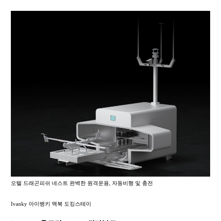
오텔 드래곤피쉬 네스트 완벽한 원격운용, 자동비행 및 충전
Ivanky 아이뱅키 맥북 도킹스테이