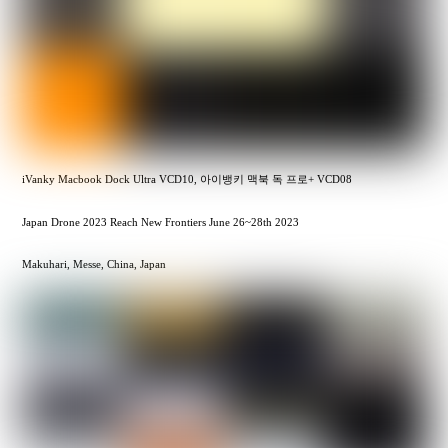
iVanky Macbook Dock Ultra VCD10, 아이뱅키 맥북 독 프로+ VCD08
Japan Drone 2023 Reach New Frontiers June 26~28th 2023
Makuhari, Messe, China, Japan