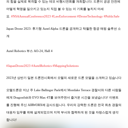
의 힘을 실제로 목격할 수 있는 데모 비행시연회를 개최합니다. 드론이 공공 안전에
어떻게 혁명을 일으키고 있는지 직접 볼 수 있는 이 기회를 놓치지 마세
요.
#NSAAnnualConference2023
#LawEnforcement
#DroneTechnology
#PublicSafe
Japan Drone 2023: 후기형 Autel Alpha 드론을 공개하고 탁월한 항공 매핑 솔루션 소
개
Autel Robotics 부스 AO-24, Hall 4
#JapanDrone2023
#AutelRobotics
#MappingSolutions
2023년 상반기 일본 드론전시회에서 오텔의 새로운 드론 모델을 소개하고 있습니다
오텔드론은 지난 주 Lake Ballinger Park에서 Montlake Terrace 경찰서와 다른 사람들
에게 Dragonfish와 EVO Max 4T를 보여주면서 즐거운 시간을 보냈습니다! 이벤트
를 진행해 주신 AIRWORX에 감사드립니다. 우리의 강력한 드론은 전국 최초 경찰의
대응자 임무를 위해 설계되었으며 지역 부서와 협력하게 된 것을 자랑스럽게 생각
합니다!