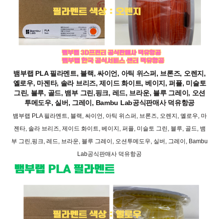
뱀부랩 PLA 필라멘트, 블랙, 싸이언, 아틱 위스퍼, 브론즈, 오렌지,
옐로우, 마젠타, 솔라 브리즈, 제이드 화이트, 베이지, 퍼플, 미슬토
그린, 블루, 골드, 뱀부 그린,핑크, 레드, 브라운, 블루 그레이, 오션
투메도우, 실버, 그레이, Bambu Lab공식판매사 덕유항공
뱀부랩 PLA 필라멘트, 블랙, 싸이언, 아틱 위스퍼, 브론즈, 오렌지, 옐로우, 마
젠타, 솔라 브리즈, 제이드 화이트, 베이지, 퍼플, 미슬토 그린, 블루, 골드, 뱀
부 그린,핑크, 레드, 브라운, 블루 그레이, 오션투메도우, 실버, 그레이, Bambu
Lab공식판매사 덕유항공