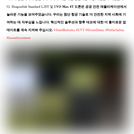
다. Dragonfish Standard L20T 및 E
VO Max 4T 드론은 공공 안전 애플리케이션에서
놀라운 기능을 보여주었습니다. 우리는 첨단 항공 기술로 더 안전한 지역 사회에 기
여하는 데 자부심을 느낍니다. 혁신적인 솔루션과 향후 데모에 대한 더 흥미로운 업
데이트를 계속 지켜봐 주십시오.
#AutelRobotics
#UVT
#DroneDemo
#PublicSafety
#lawenforcement