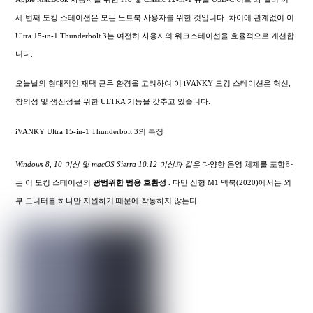
세 번째 도킹 스테이션은 모든 노트북 사용자를 위한 것입니다. 차이에 관계없이 이
Ultra 15-in-1 Thunderbolt 3는 여전히 사용자의 워크스테이션을 효율적으로 개선합
니다.
오늘날의 현대적인 재택 근무 환경을 고려하여 이 iVANKY 도킹 스테이션은 혁신,
창의성 및 생산성을 위한 ULTRA 기능을 갖추고 있습니다.
iVANKY Ultra 15-in-1 Thunderbolt 3의 특징
Windows 8, 10 이상 및 macOS Sierra 10.12 이상과 같은
다양한 운영 체제를 포함하
는 이 도킹 스테이션의
광범위한
범용 호환성 .
다만 신형 M1 맥북(2020)에서는 외
부 모니터를 하나만 지원하기 때문에 작동하지 않는다.