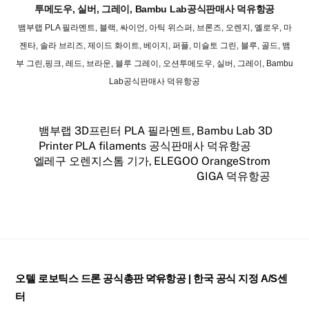
투메도우, 실버, 그레이, Bambu Lab공식판매사 덕유항공
뱀부랩 PLA 필라멘트, 블랙, 싸이언, 아틱 위스퍼, 브론즈, 오렌지, 옐로우, 마
젠타, 솔라 브리즈, 제이드 화이트, 베이지, 퍼플, 미슬토 그린, 블루, 골드, 뱀
부 그린,핑크, 레드, 브라운, 블루 그레이, 오션투메도우, 실버, 그레이, Bambu
Lab공식판매사 덕유항공
뱀부랩 3D프린터 PLA 필라멘트, Bambu Lab 3D
Printer PLA filaments 공식판매사 덕유항공
엘레구 오렌지스톰 기가, ELEGOO OrangeStrom
GIGA 덕유항공
Back
오텔 로보틱스 드론 공식총판 덕유항공 | 한국 공식 지정 A/S센
To
터