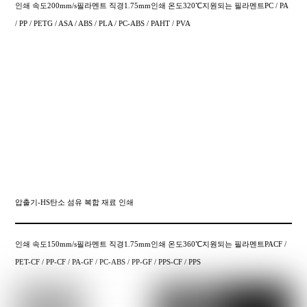
인쇄 속도200mm/s필라멘트 직경1.75mm인쇄 온도320℃지원되는 필라멘트PC / PA
/ PP / PETG / ASA / ABS / PLA / PC-ABS / PAHT / PVA
압출기-HS탄소 섬유 복합 재료 인쇄
인쇄 속도150mm/s필라멘트 직경1.75mm인쇄 온도360℃지원되는 필라멘트PACF /
PET-CF / PP-CF / PA-GF / PC-ABS / PP-GF / PPS-CF / PPS