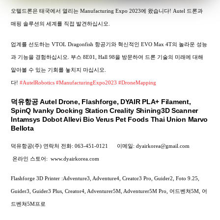
오텔드론은 태국에서 열리는 Manufacturing Expo 2023에 왔습니다! Autel 드론과
매핑 솔루션의 세계를 직접 발견하십시오.
업계를 선도하는 VTOL Dragonfish 항공기와 혁신적인 EVO Max 4T의 놀라운 성능
과 기능을 경험하십시오. 부스 8E01, Hall 98을 방문하여 드론 기술의 미래에 대해
알아볼 수 있는 기회를 놓치지 마십시오.
다!
#AutelRobotics
#ManufacturingExpo2023
#DroneMapping
덕유항공 Autel Drone, Flashforge, DYAIR PLA+ Filament,
SpinQ Ivanky Docking Station Creality Shining3D Scanner
Intamsys Dobot Allevi Bio Verus Pet Foods Thai Union Marvo
Bellota
덕유항공(주) 연락처
전화: 063-451-0121
이메일: dyairkorea@gmail.com
온라인 스토어:
www.dyairkorea.com
Flashforge 3D Printer :Adventure3, Adventure4, Creator3 Pro, Guider2, Foto 9.25,
Guider3, Guider3 Plus, Creator4, Adventurer5M, Adventurer5M Pro, 어드벤쳐5M, 어
드벤쳐5M프로