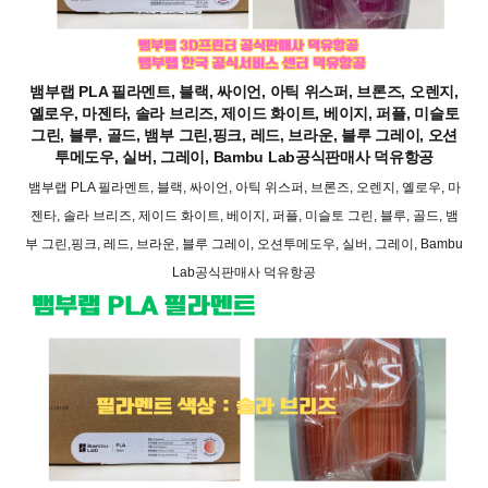
뱀부랩 PLA 필라멘트, 블랙, 싸이언, 아틱 위스퍼, 브론즈, 오렌지,
옐로우, 마젠타, 솔라 브리즈, 제이드 화이트, 베이지, 퍼플, 미슬토
그린, 블루, 골드, 뱀부 그린,핑크, 레드, 브라운, 블루 그레이, 오션
투메도우, 실버, 그레이, Bambu Lab공식판매사 덕유항공
뱀부랩 PLA 필라멘트, 블랙, 싸이언, 아틱 위스퍼, 브론즈, 오렌지, 옐로우, 마
젠타, 솔라 브리즈, 제이드 화이트, 베이지, 퍼플, 미슬토 그린, 블루, 골드, 뱀
부 그린,핑크, 레드, 브라운, 블루 그레이, 오션투메도우, 실버, 그레이, Bambu
Lab공식판매사 덕유항공