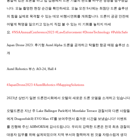
통찰력 있는 토론을 하고 법 집행에서 드론 기술의 판도를 바꾸는 영향을 탐구했습
니다. 오늘 촬영한 현장 순간을 확인하세요. 오늘 오전 9시에는 최첨단 드론 솔루션
의 힘을 실제로 목격할 수 있는 데모 비행시연회를 개최합니다. 드론이 공공 안전에
어떻게 혁명을 일으키고 있는지 직접 볼 수 있는 이 기회를 놓치지 마세
요.
#NSAAnnualConference2023
#LawEnforcement
#DroneTechnology
#PublicSafe
Japan Drone 2023: 후기형 Autel Alpha 드론을 공개하고 탁월한 항공 매핑 솔루션 소
개
Autel Robotics 부스 AO-24, Hall 4
#JapanDrone2023
#AutelRobotics
#MappingSolutions
2023년 상반기 일본 드론전시회에서 오텔의 새로운 드론 모델을 소개하고 있습니다
오텔드론은 지난 주 Lake Ballinger Park에서 Montlake Terrace 경찰서와 다른 사람들
에게 Dragonfish와 EVO Max 4T를 보여주면서 즐거운 시간을 보냈습니다! 이벤트
를 진행해 주신 AIRWORX에 감사드립니다. 우리의 강력한 드론은 전국 최초 경찰의
대응자 임무를 위해 설계되었으며 지역 부서와 협력하게 된 것을 자랑스럽게 생각