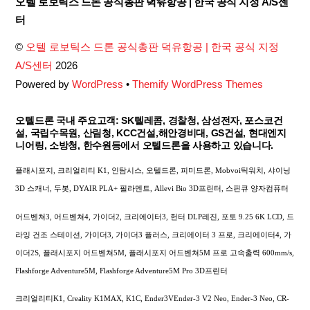
오텔 로보틱스 드론 공식총판 덕유항공 | 한국 공식 지정 A/S센
To
터
Top
©
오텔 로보틱스 드론 공식총판 덕유항공 | 한국 공식 지정
A/S센터
2026
Powered by
WordPress
•
Themify WordPress Themes
오텔드론 국내 주요고객: SK텔레콤, 경찰청, 삼성전자, 포스코건
설, 국립수목원, 산림청, KCC건설,해안경비대, GS건설, 현대엔지
니어링, 소방청, 한수원등에서 오텔드론을 사용하고 있습니다.
플래시포지, 크리얼리티 K1, 인탐시스, 오텔드론, 피미드론, Mobvoi틱워치, 샤이닝
3D 스캐너, 두봇, DYAIR PLA+ 필라멘트, Allevi Bio 3D프린터, 스핀큐 양자컴퓨터
어드벤쳐3, 어드벤쳐4, 가이더2, 크리에이터3, 헌터 DLP레진, 포토 9.25 6K LCD, 드
라잉 건조 스테이션, 가이더3, 가이더3 플러스, 크리에이터 3 프로, 크리에이터4, 가
이더2S, 플래시포지 어드벤쳐5M, 플래시포지 어드벤쳐5M 프로 고속출력 600mm/s,
Flashforge Adventure5M, Flashforge Adventure5M Pro 3D프린터
크리얼리티K1, Creality K1MAX, K1C, Ender3VEnder-3 V2 Neo, Ender-3 Neo, CR-