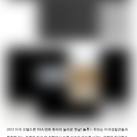
2023 미국 오텔드론 NSA 연례 회의의 놀라운 첫날! 🚁🔝✨ 우리는 미국경찰관들과