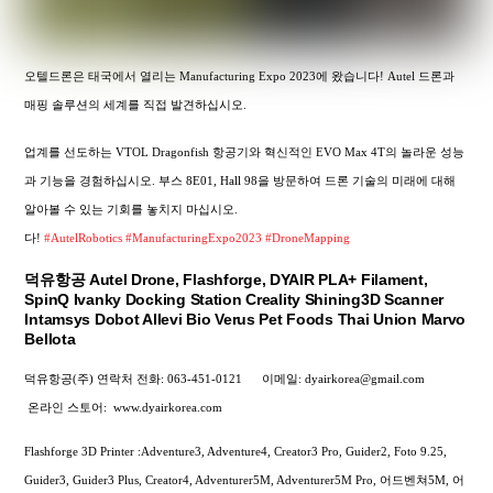
오텔드론은 태국에서 열리는 Manufacturing Expo 2023에 왔습니다! Autel 드론과
매핑 솔루션의 세계를 직접 발견하십시오.
업계를 선도하는 VTOL Dragonfish 항공기와 혁신적인 EVO Max 4T의 놀라운 성능
과 기능을 경험하십시오. 부스 8E01, Hall 98을 방문하여 드론 기술의 미래에 대해
알아볼 수 있는 기회를 놓치지 마십시오.
다!
#AutelRobotics
#ManufacturingExpo2023
#DroneMapping
덕유항공 Autel Drone, Flashforge, DYAIR PLA+ Filament,
SpinQ Ivanky Docking Station Creality Shining3D Scanner
Intamsys Dobot Allevi Bio Verus Pet Foods Thai Union Marvo
Bellota
덕유항공(주) 연락처
전화: 063-451-0121
이메일: dyairkorea@gmail.com
온라인 스토어:
www.dyairkorea.com
Flashforge 3D Printer :Adventure3, Adventure4, Creator3 Pro, Guider2, Foto 9.25,
Guider3, Guider3 Plus, Creator4, Adventurer5M, Adventurer5M Pro, 어드벤쳐5M, 어