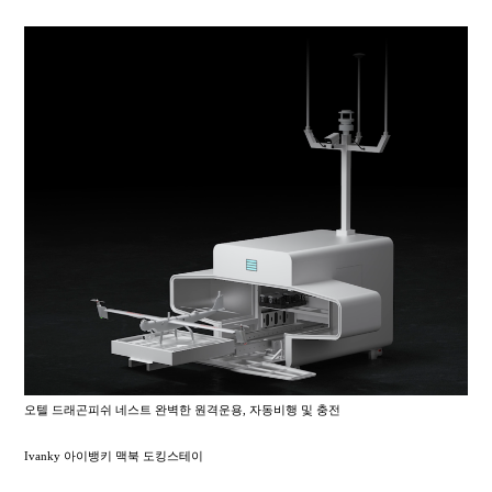
오텔 드래곤피쉬 네스트 완벽한 원격운용, 자동비행 및 충전
Ivanky 아이뱅키 맥북 도킹스테이