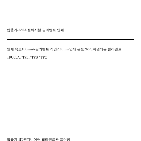
압출기-F85A 플렉시블 필라멘트 인쇄
인쇄 속도100mm/s필라멘트 직경2.85mm인쇄 온도265℃지원되는 필라멘트
TPU85A / TPE / TPB / TPC
압출기-HT엔지니어링 필라멘트용 프린팅