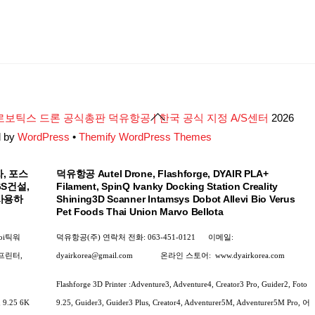
Back
로보틱스 드론 공식총판 덕유항공 | 한국 공식 지정 A/S센터
2026
To
d by
WordPress
•
Themify WordPress Themes
Top
, 포스
덕유항공 Autel Drone, Flashforge, DYAIR PLA+
GS건설,
Filament, SpinQ Ivanky Docking Station Creality
사용하
Shining3D Scanner Intamsys Dobot Allevi Bio Verus
Pet Foods Thai Union Marvo Bellota
oi틱워
덕유항공(주) 연락처
전화: 063-451-0121
이메일:
D프린터,
dyairkorea@gmail.com
온라인 스토어:
www.dyairkorea.com
Flashforge 3D Printer :Adventure3, Adventure4, Creator3 Pro, Guider2, Foto
.25 6K
9.25, Guider3, Guider3 Plus, Creator4, Adventurer5M, Adventurer5M Pro, 어