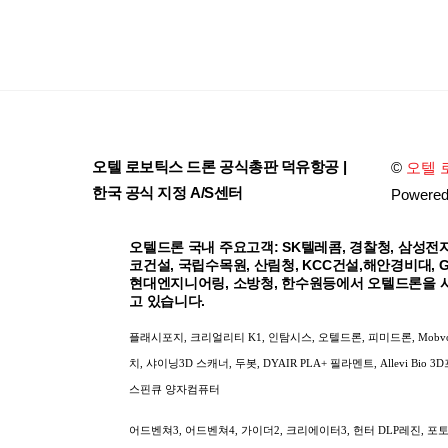
오텔 로보틱스 드론 공식총판 덕유항공 |
©
오텔 
한국 공식 지정 A/S센터
Powere
오텔드론 국내 주요고객: SK텔레콤, 경찰청, 삼성전자
코건설, 국립수목원, 산림청, KCC건설,해안경비대, 
현대엔지니어링, 소방청, 한수원등에서 오텔드론을 
고 있습니다.
플래시포지, 크리얼리티 K1, 인탐시스, 오텔드론, 피미드론, Mobv
치, 샤이닝3D 스캐너, 두봇, DYAIR PLA+ 필라멘트, Allevi Bio 3
스핀큐 양자컴퓨터
어드벤쳐3, 어드벤쳐4, 가이더2, 크리에이터3, 헌터 DLP레진, 포토 9