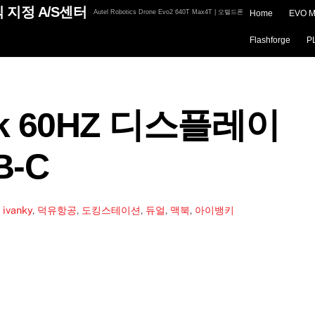
 지정 A/S센터
Autel Robotics Drone Evo2 640T Max4T | 오텔드론
Home
EVO M
Flashforge
P
k 60HZ 디스플레이
B-C
,
ivanky
,
덕유항공
,
도킹스테이션
,
듀얼
,
맥북
,
아이뱅키