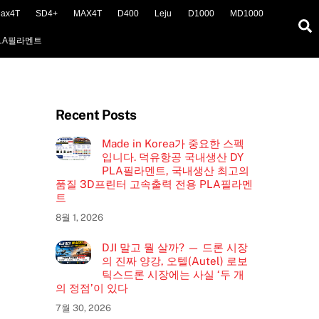
ax4T
SD4+
MAX4T
D400
Leju
D1000
MD1000
S
LA필라멘트
Recent Posts
Made in Korea가 중요한 스펙
입니다. 덕유항공 국내생산 DY
PLA필라멘트, 국내생산 최고의
품질 3D프린터 고속출력 전용 PLA필라멘
트
8월 1, 2026
DJI 말고 뭘 살까? — 드론 시장
의 진짜 양강, 오텔(Autel) 로보
틱스드론 시장에는 사실 ‘두 개
의 정점’이 있다
7월 30, 2026