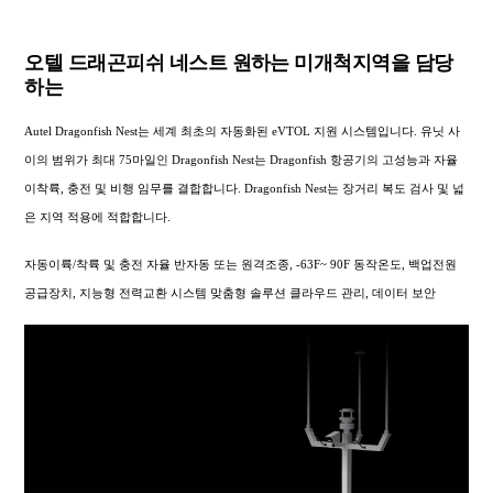
오텔 드래곤피쉬 네스트 원하는 미개척지역을 담당
하는
Autel Dragonfish Nest는 세계 최초의 자동화된 eVTOL 지원 시스템입니다. 유닛 사
이의 범위가 최대 75마일인 Dragonfish Nest는 Dragonfish 항공기의 고성능과 자율
이착륙, 충전 및 비행 임무를 결합합니다. Dragonfish Nest는 장거리 복도 검사 및 넓
은 지역 적용에 적합합니다.
자동이륙/착륙 및 충전 자율 반자동 또는 원격조종, -63F~ 90F 동작온도, 백업전원
공급장치, 지능형 전력교환 시스템 맞춤형 솔루션 클라우드 관리, 데이터 보안