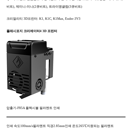
비트), 제미니-미니(2큐비트), 트라이앵귤럼(3큐비트)
크리얼리티 3D프린터: K1, K1C, K1Max, Ender-3V3
플래시포지 크리에이터4 3D 프린터
압출기-F85A 플렉시블 필라멘트 인쇄
인쇄 속도100mm/s필라멘트 직경2.85mm인쇄 온도265℃지원되는 필라멘트