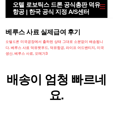
Skip
오텔 로보틱스 드론 공식총판 덕유
Men
to
항공 | 한국 공식 지정 A/S센터
content
베루스 사료 실제급여 후기
미국공장에서 출하된 상태 그대로 소분없이 배송됩니
오텔드론
다. 베루스 사료
덕유펫푸드
,
덕유항공
,
라이프 어드밴티지
,
미국
생산
,
베루스 사료
,
오메가3
배송이 엄청 빠르네
요.