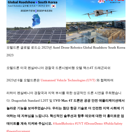
오텔드론 글로벌 로드쇼 2023년 Autel Drone Robotics Global Roadshow South Korea
2023
오텔드론 미국 펜실바니아 경찰국 드론시범비행 오텔 맥스4T 드래곤피쉬
2023년 6월 오텔드론은
Unmanned Vehicle Technologies (UVT)
와 협력하여
리하이 펜실베니아 경찰국과 지역 부서를 위한 성공적인 드론 시연을 주최했습니
다. Dragonfish Standard L20T 및 E
VO Max 4T 드론은 공공 안전 애플리케이션에서
놀라운 기능을 보여주었습니다. 우리는 첨단 항공 기술로 더 안전한 지역 사회에 기
여하는 데 자부심을 느낍니다. 혁신적인 솔루션과 향후 데모에 대한 더 흥미로운 업
데이트를 계속 지켜봐 주십시오.
#AutelRobotics
#UVT
#DroneDemo
#PublicSafety
#lawenforcement