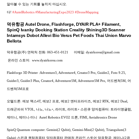
알아볼 수 있는 기회를 놓치지 마십시오.
다!
#AutelRobotics
#ManufacturingExpo2023
#DroneMapping
덕유항공 Autel Drone, Flashforge, DYAIR PLA+ Filament,
SpinQ Ivanky Docking Station Creality Shining3D Scanner
Intamsys Dobot Allevi Bio Verus Pet Foods Thai Union Marvo
Bellota
덕유항공(주) 연락처
전화: 063-451-0121
이메일: dyairkorea@gmail.com
온라인 스토어:
www.dyairkorea.com
Flashforge 3D Printer :Adventure3, Adventure4, Creator3 Pro, Guider2, Foto 9.25,
Guider3, Guider3 Plus, Creator4, Adventurer5M, Adventurer5M Pro, 어드벤쳐5M, 어
드벤쳐5M프로
오텔드론: 에보 맥스4T, 에보2 프로, 에보2 엔터프라이즈, 에보2 RTK, 에보2 Dual,
드래곤피쉬 VTOL, 나노, 나노+, 라이트, 라이트+
스핀큐 양자컴퓨터: 트라이앵귤럼,
제미니, 제미니-미니
Autel Robotics EVO2 드론, FIMI,
Aerialtronics Drone
SpinQ Quantum computer: Gemini(2 Qubit), Gemini-Mini(2 Qubit), Triangulum(3
Qubit) 스핀큐 퀀텀컴퓨터 양자컴퓨터 판매처 온라인 스토어 덕유항공: 제미니(2큐