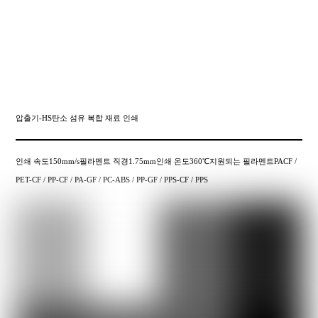
압출기-HS탄소 섬유 복합 재료 인쇄
인쇄 속도150mm/s필라멘트 직경1.75mm인쇄 온도360℃지원되는 필라멘트PACF /
PET-CF / PP-CF / PA-GF / PC-ABS / PP-GF / PPS-CF / PPS