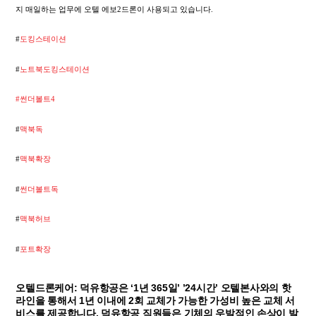
지 매일하는 업무에 오텔 에보2드론이 사용되고 있습니다.
#
도킹스테이션
#
노트북도킹스테이션
#썬더볼트4
#
맥북독
#
맥북확장
#
썬더볼트독
#
맥북허브
#
포트확장
오텔드론케어: 덕유항공은 ‘1년 365일’ ’24시간’ 오텔본사와의 핫
라인을 통해서 1년 이내에 2회 교체가 가능한 가성비 높은 교체 서
비스를 제공합니다. 덕유항공 직원들은 기체의 우발적인 손상이 발