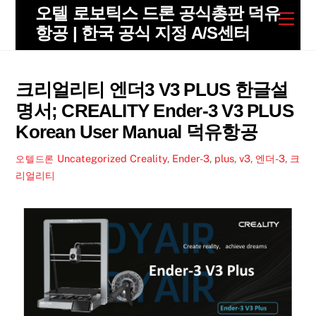
Skip
오텔 로보틱스 드론 공식총판 덕유
Men
to
항공 | 한국 공식 지정 A/S센터
content
크리얼리티 엔더3 V3 PLUS 한글설
명서; CREALITY Ender-3 V3 PLUS
Korean User Manual 덕유항공
Uncategorized
Creality
,
Ender-3
,
plus
,
v3
,
엔더-3
,
크
오텔드론
리얼리티