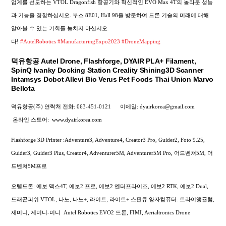
업계를 선도하는 VTOL Dragonfish 항공기와 혁신적인 EVO Max 4T의 놀라운 성능
과 기능을 경험하십시오. 부스 8E01, Hall 98을 방문하여 드론 기술의 미래에 대해
알아볼 수 있는 기회를 놓치지 마십시오.
다!
#AutelRobotics
#ManufacturingExpo2023
#DroneMapping
덕유항공 Autel Drone, Flashforge, DYAIR PLA+ Filament,
SpinQ Ivanky Docking Station Creality Shining3D Scanner
Intamsys Dobot Allevi Bio Verus Pet Foods Thai Union Marvo
Bellota
덕유항공(주) 연락처
전화: 063-451-0121
이메일: dyairkorea@gmail.com
온라인 스토어:
www.dyairkorea.com
Flashforge 3D Printer :Adventure3, Adventure4, Creator3 Pro, Guider2, Foto 9.25,
Guider3, Guider3 Plus, Creator4, Adventurer5M, Adventurer5M Pro, 어드벤쳐5M, 어
드벤쳐5M프로
오텔드론: 에보 맥스4T, 에보2 프로, 에보2 엔터프라이즈, 에보2 RTK, 에보2 Dual,
드래곤피쉬 VTOL, 나노, 나노+, 라이트, 라이트+
스핀큐 양자컴퓨터: 트라이앵귤럼,
제미니, 제미니-미니
Autel Robotics EVO2 드론, FIMI,
Aerialtronics Drone