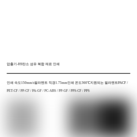
압출기-HS탄소 섬유 복합 재료 인쇄
인쇄 속도150mm/s필라멘트 직경1.75mm인쇄 온도360℃지원되는 필라멘트PACF /
PET-CF / PP-CF / PA-GF / PC-ABS / PP-GF / PPS-CF / PPS