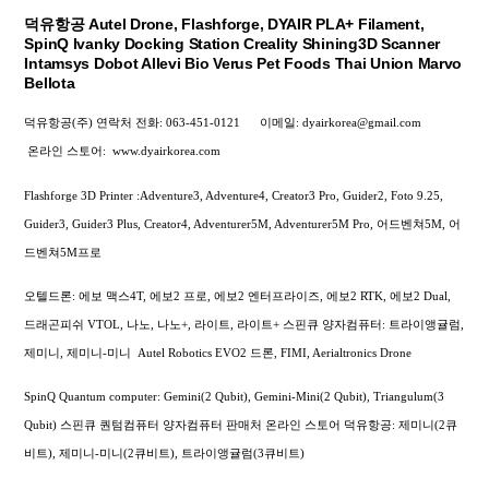
덕유항공 Autel Drone, Flashforge, DYAIR PLA+ Filament,
SpinQ Ivanky Docking Station Creality Shining3D Scanner
Intamsys Dobot Allevi Bio Verus Pet Foods Thai Union Marvo
Bellota
덕유항공(주) 연락처
전화: 063-451-0121
이메일: dyairkorea@gmail.com
온라인 스토어:
www.dyairkorea.com
Flashforge 3D Printer :Adventure3, Adventure4, Creator3 Pro, Guider2, Foto 9.25,
Guider3, Guider3 Plus, Creator4, Adventurer5M, Adventurer5M Pro, 어드벤쳐5M, 어
드벤쳐5M프로
오텔드론: 에보 맥스4T, 에보2 프로, 에보2 엔터프라이즈, 에보2 RTK, 에보2 Dual,
드래곤피쉬 VTOL, 나노, 나노+, 라이트, 라이트+
스핀큐 양자컴퓨터: 트라이앵귤럼,
제미니, 제미니-미니
Autel Robotics EVO2 드론, FIMI,
Aerialtronics Drone
SpinQ Quantum computer: Gemini(2 Qubit), Gemini-Mini(2 Qubit), Triangulum(3
Qubit) 스핀큐 퀀텀컴퓨터 양자컴퓨터 판매처 온라인 스토어 덕유항공: 제미니(2큐
비트), 제미니-미니(2큐비트), 트라이앵귤럼(3큐비트)