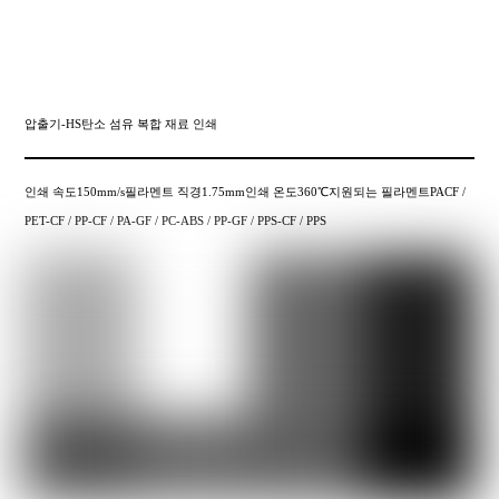
압출기-HS탄소 섬유 복합 재료 인쇄
인쇄 속도150mm/s필라멘트 직경1.75mm인쇄 온도360℃지원되는 필라멘트PACF /
PET-CF / PP-CF / PA-GF / PC-ABS / PP-GF / PPS-CF / PPS