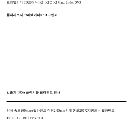
크리얼리티 3D프린터: K1, K1C, K1Max, Ender-3V3
플래시포지 크리에이터4 3D 프린터
압출기-F85A 플렉시블 필라멘트 인쇄
인쇄 속도100mm/s필라멘트 직경2.85mm인쇄 온도265℃지원되는 필라멘트
TPU85A / TPE / TPB / TPC