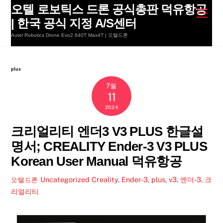
Skip
오텔 로보틱스 드론 공식총판 덕유항공
Men
to
| 한국 공식 지정 A/S센터
content
Autel Robotics Drone Evo2 640T Max4T | 오텔드론
plus
7월
11
2024
크리얼리티 엔더3 V3 PLUS 한글설
명서; CREALITY Ender-3 V3 PLUS
Korean User Manual 덕유항공
Uncategorized
Creality
,
Ender-3
,
plus
,
v3
,
엔더-3
,
크
오텔드론
리얼리티