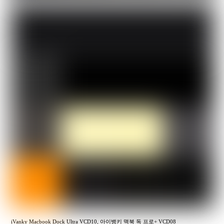
iVanky Macbook Dock Ultra VCD10, 아이뱅키 맥북 독 프로+ VCD08