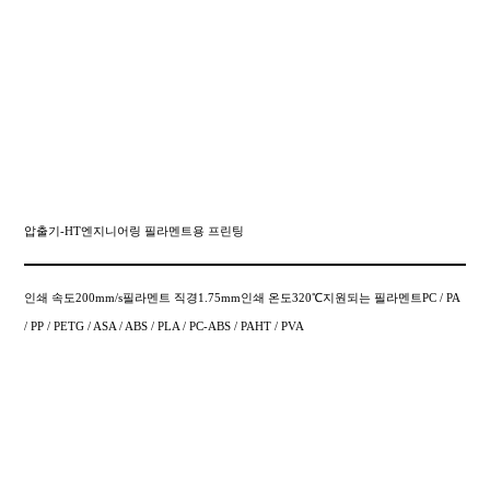
압출기-HT엔지니어링 필라멘트용 프린팅
인쇄 속도200mm/s필라멘트 직경1.75mm인쇄 온도320℃지원되는 필라멘트PC / PA
/ PP / PETG / ASA / ABS / PLA / PC-ABS / PAHT / PVA