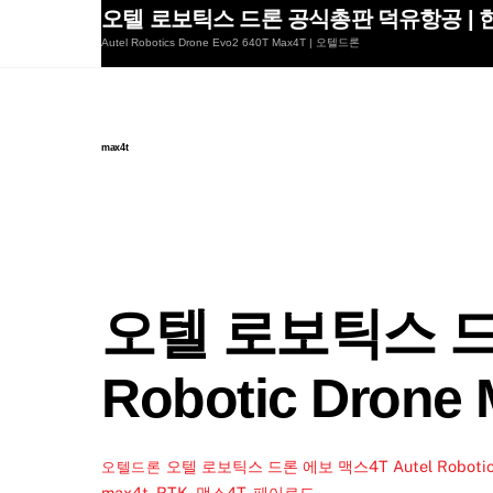
Skip
오텔 로보틱스 드론 공식총판 덕유항공 | 한
to
Autel Robotics Drone Evo2 640T Max4T | 오텔드론
content
max4t
오텔 로보틱스 드론
Robotic Dron
오텔 로보틱스 드론 에보 맥스4T Autel Robot
오텔드론
max4t
,
RTK
,
맥스4T
,
페이로드