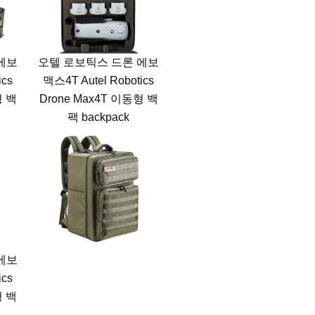
에보
오텔 로보틱스 드론 에보
ics
맥스4T Autel Robotics
형 백
Drone Max4T 이동형 백
팩 backpack
에보
ics
형 백