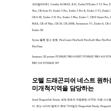
크리얼리티K1, Creality K1MAX, K1C, Ender3VEnder-3 V2 Neo, E
Neo, CR-Scan 01, Ender-3 Pro, Ender-3 Pro K, Ender-3 V2, Ender-
CR-6 SE, Ender-3 S1 Pro, Ender-5 Plus, Ender-7, CR10 Smart Pro,
MAX, CR-10 Max, CR-30, CR-200B, Sermmoon V1, Ender-6, CR-1
Ender-5K
Syrius 물류 창고 로봇 FlexComet FlexSwift FlexSwift Max FlexPort
FlexVista
Intamsys 3D printer FUNMAT PRO 610HT FUNMAT PRO 410 F
PRO 310 FUNMAT HT
오텔 드래곤피쉬 네스트 원하
미개척지역을 담당하는
Autel Dragonfish Nest는 세계 최초의 자동화된 eVTOL 지원 시
다. 유닛 사이의 범위가 최대 75마일인 Dragonfish Nest는 Dragonf