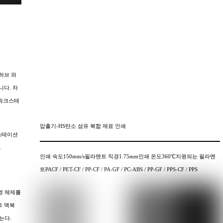
C 허브 와
니다. 차
의 워크스테
압출기-HS탄소 섬유 복합 재료 인쇄
 스테이션
.
인쇄 속도150mm/s필라멘트 직경1.75mm인쇄 온도360℃지원되는 필라멘
트PACF / PET-CF / PP-CF / PA-GF / PC-ABS / PP-GF / PPS-CF / PPS
영 체제를
1 맥북
는다.