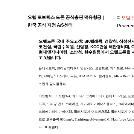
오텔 로보틱스 드론 공식총판 덕유항공 |
©
오텔 
한국 공식 지정 A/S센터
Powere
오텔드론 국내 주요고객: SK텔레콤, 경찰청, 삼성전자
코건설, 국립수목원, 산림청, KCC건설,해안경비대, 
현대엔지니어링, 소방청, 한수원등에서 오텔드론을 
고 있습니다.
플래시포지, 크리얼리티 K1, 인탐시스, 오텔드론, 피미드론, Mobv
치, 샤이닝3D 스캐너, 두봇, DYAIR PLA+ 필라멘트, Allevi Bio 3
스핀큐 양자컴퓨터
어드벤쳐3, 어드벤쳐4, 가이더2, 크리에이터3, 헌터 DLP레진, 포토 9
LCD, 드라잉 건조 스테이션, 가이더3, 가이더3 플러스, 크리에이터 
크리에이터4, 가이더2S, 플래시포지 어드벤쳐5M, 플래시포지 어
프로 고속출력 600mm/s, Flashforge Adventure5M, Flashforge Adv
Pro 3D프린터