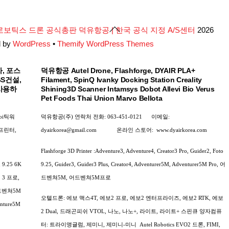
Back
로보틱스 드론 공식총판 덕유항공 | 한국 공식 지정 A/S센터
2026
To
d by
WordPress
•
Themify WordPress Themes
Top
, 포스
덕유항공 Autel Drone, Flashforge, DYAIR PLA+
GS건설,
Filament, SpinQ Ivanky Docking Station Creality
사용하
Shining3D Scanner Intamsys Dobot Allevi Bio Verus
Pet Foods Thai Union Marvo Bellota
oi틱워
덕유항공(주) 연락처
전화: 063-451-0121
이메일:
D프린터,
dyairkorea@gmail.com
온라인 스토어:
www.dyairkorea.com
Flashforge 3D Printer :Adventure3, Adventure4, Creator3 Pro, Guider2, Foto
.25 6K
9.25, Guider3, Guider3 Plus, Creator4, Adventurer5M, Adventurer5M Pro, 어
3 프로,
드벤쳐5M, 어드벤쳐5M프로
드벤쳐5M
오텔드론: 에보 맥스4T, 에보2 프로, 에보2 엔터프라이즈, 에보2 RTK, 에보
enture5M
2 Dual, 드래곤피쉬 VTOL, 나노, 나노+, 라이트, 라이트+
스핀큐 양자컴퓨
터: 트라이앵귤럼, 제미니, 제미니-미니
Autel Robotics EVO2 드론, FIMI,