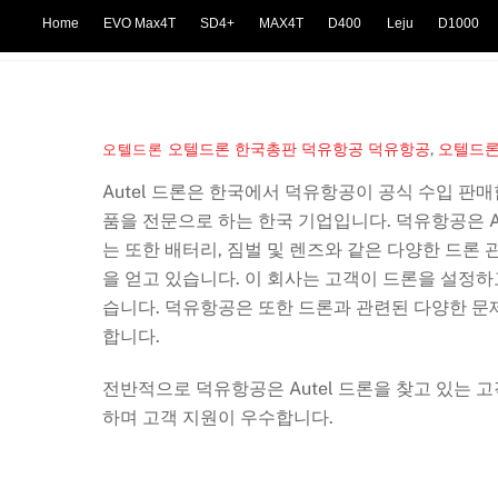
Skip
Home
EVO Max4T
SD4+
MAX4T
D400
Leju
D1000
to
content
오텔드론 한국총판 덕유항공
덕유항공
,
오텔드론
오텔드론
Autel 드론은 한국에서 덕유항공이 공식 수입 판매
품을 전문으로 하는 한국 기업입니다. 덕유항공은 A
는 또한 배터리, 짐벌 및 렌즈와 같은 다양한 드론
을 얻고 있습니다. 이 회사는 고객이 드론을 설정하
습니다. 덕유항공은 또한 드론과 관련된 다양한 문
합니다.
전반적으로 덕유항공은 Autel 드론을 찾고 있는 
하며 고객 지원이 우수합니다.