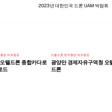
2023년 대한민국 드론 UAM 박람회
국총판 덕유항공
오텔드론 한국총판 덕유항공
년 오텔드론 종합카다로
광양만 경제자유구역청 오
로드
드론