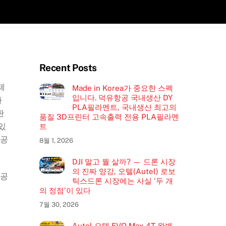
Recent Posts
제
Made in Korea가 중요한 스펙
입니다. 덕유항공 국내생산 DY
사
PLA필라멘트, 국내생산 최고의
판
품질 3D프린터 고속출력 전용 PLA필라멘
있
트
제공
8월 1, 2026
DJI 말고 뭘 살까? — 드론 시장
의 진짜 양강, 오텔(Autel) 로보
제공
틱스드론 시장에는 사실 ‘두 개
의 정점’이 있다
7월 30, 2026
Autel 오텔 EVO Max 4T 완벽