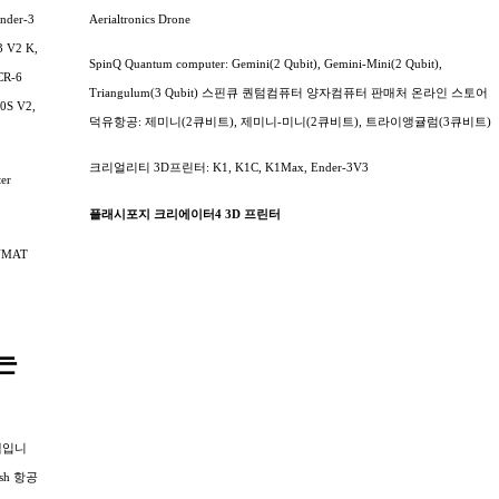
nder-3
Aerialtronics Drone
3 V2 K,
SpinQ Quantum computer: Gemini(2 Qubit), Gemini-Mini(2 Qubit),
 CR-6
Triangulum(3 Qubit) 스핀큐 퀀텀컴퓨터 양자컴퓨터 판매처 온라인 스토어
0S V2,
덕유항공: 제미니(2큐비트), 제미니-미니(2큐비트), 트라이앵귤럼(3큐비트)
크리얼리티 3D프린터: K1, K1C, K1Max, Ender-3V3
er
플래시포지 크리에이터4 3D 프린터
UNMAT
는
스템입니
ish 항공