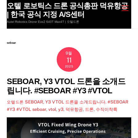
Skip
오텔 로보틱스 드론 공식총판 덕유항공
Men
to
| 한국 공식 지정 A/S센터
content
Autel Robotics Drone Evo2 640T Max4T | 오텔드론
seboar
9월
11
2025
SEBOAR, Y3 VTOL 드론을 소개드
립니다. #SEBOAR #Y3 #VTOL
SEBOAR, Y3 VTOL 드론을 소개드립니다. #SEBOAR
오텔드론
#Y3 #VTOL
seboar
,
vtol
,
y3
,
덕유항공
,
드론
,
수직이착륙