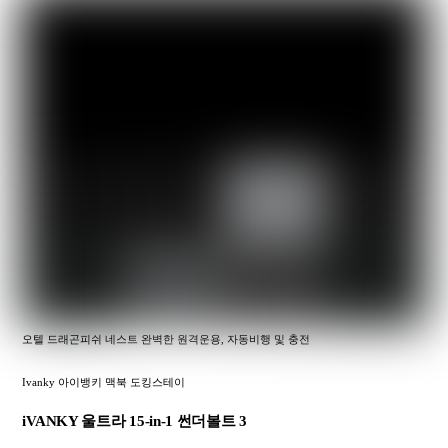
오텔 드래곤피쉬 네스트 완벽한 원격운용, 자동비행 및 충전
Ivanky 아이뱅키 맥북 도킹스테이
iVANKY 울트라 15-in-1 썬더볼트 3