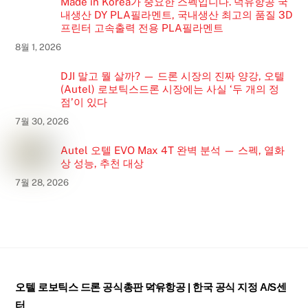
Made in Korea가 중요한 스펙입니다. 덕유항공 국
내생산 DY PLA필라멘트, 국내생산 최고의 품질 3D
프린터 고속출력 전용 PLA필라멘트
8월 1, 2026
DJI 말고 뭘 살까? — 드론 시장의 진짜 양강, 오텔
(Autel) 로보틱스드론 시장에는 사실 ‘두 개의 정
점’이 있다
7월 30, 2026
Autel 오텔 EVO Max 4T 완벽 분석 — 스펙, 열화
상 성능, 추천 대상
7월 28, 2026
Back
오텔 로보틱스 드론 공식총판 덕유항공 | 한국 공식 지정 A/S센
To
터