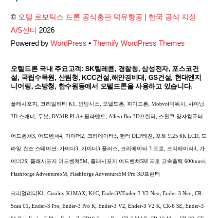
Top
©
오텔 로보틱스 드론 공식총판 덕유항공 | 한국 공식 지정
A/S센터
2026
Powered by
WordPress
•
Themify WordPress Themes
오텔드론 국내 주요고객: SK텔레콤, 경찰청, 삼성전자, 포스코건
설, 국립수목원, 산림청, KCC건설,해안경비대, GS건설, 현대엔지
니어링, 소방청, 한수원등에서 오텔드론을 사용하고 있습니다.
플래시포지, 크리얼리티 K1, 인탐시스, 오텔드론, 피미드론, Mobvoi틱워치, 샤이닝
3D 스캐너, 두봇, DYAIR PLA+ 필라멘트, Allevi Bio 3D프린터, 스핀큐 양자컴퓨터
어드벤쳐3, 어드벤쳐4, 가이더2, 크리에이터3, 헌터 DLP레진, 포토 9.25 6K LCD, 드
라잉 건조 스테이션, 가이더3, 가이더3 플러스, 크리에이터 3 프로, 크리에이터4, 가
이더2S, 플래시포지 어드벤쳐5M, 플래시포지 어드벤쳐5M 프로 고속출력 600mm/s,
Flashforge Adventure5M, Flashforge Adventure5M Pro 3D프린터
크리얼리티K1, Creality K1MAX, K1C, Ender3VEnder-3 V2 Neo, Ender-3 Neo, CR-
Scan 01, Ender-3 Pro, Ender-3 Pro K, Ender-3 V2, Ender-3 V2 K, CR-6 SE, Ender-3