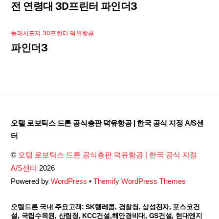
전 연령대 3D프린터 파인더3
플래시포지 3D프린터 덕유항공
파인더3
Back
오텔 로보틱스 드론 공식총판 덕유항공 | 한국 공식 지정 A/S센
To
터
Top
©
오텔 로보틱스 드론 공식총판 덕유항공 | 한국 공식 지정
A/S센터
2026
Powered by
WordPress
•
Themify WordPress Themes
오텔드론 국내 주요고객: SK텔레콤, 경찰청, 삼성전자, 포스코건
설, 국립수목원, 산림청, KCC건설,해안경비대, GS건설, 현대엔지