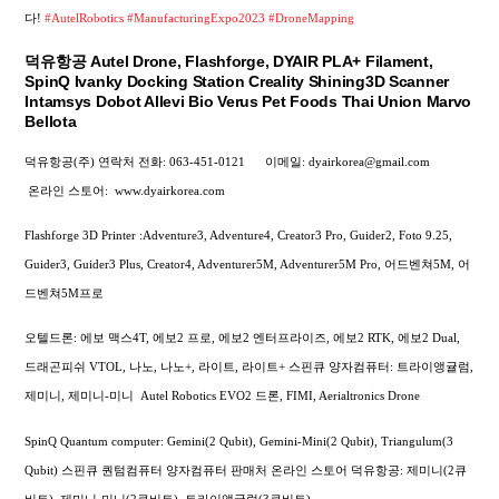
다!
#AutelRobotics
#ManufacturingExpo2023
#DroneMapping
덕유항공 Autel Drone, Flashforge, DYAIR PLA+ Filament,
SpinQ Ivanky Docking Station Creality Shining3D Scanner
Intamsys Dobot Allevi Bio Verus Pet Foods Thai Union Marvo
Bellota
덕유항공(주) 연락처
전화: 063-451-0121
이메일: dyairkorea@gmail.com
온라인 스토어:
www.dyairkorea.com
Flashforge 3D Printer :Adventure3, Adventure4, Creator3 Pro, Guider2, Foto 9.25,
Guider3, Guider3 Plus, Creator4, Adventurer5M, Adventurer5M Pro, 어드벤쳐5M, 어
드벤쳐5M프로
오텔드론: 에보 맥스4T, 에보2 프로, 에보2 엔터프라이즈, 에보2 RTK, 에보2 Dual,
드래곤피쉬 VTOL, 나노, 나노+, 라이트, 라이트+
스핀큐 양자컴퓨터: 트라이앵귤럼,
제미니, 제미니-미니
Autel Robotics EVO2 드론, FIMI,
Aerialtronics Drone
SpinQ Quantum computer: Gemini(2 Qubit), Gemini-Mini(2 Qubit), Triangulum(3
Qubit) 스핀큐 퀀텀컴퓨터 양자컴퓨터 판매처 온라인 스토어 덕유항공: 제미니(2큐
비트), 제미니-미니(2큐비트), 트라이앵귤럼(3큐비트)