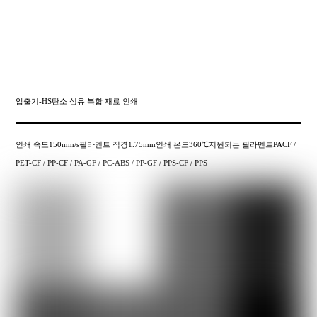
압출기-HS탄소 섬유 복합 재료 인쇄
인쇄 속도150mm/s필라멘트 직경1.75mm인쇄 온도360℃지원되는 필라멘트PACF /
PET-CF / PP-CF / PA-GF / PC-ABS / PP-GF / PPS-CF / PPS