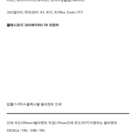
크리얼리티 3D프린터: K1, K1C, K1Max, Ender-3V3
플래시포지 크리에이터4 3D 프린터
압출기-F85A 플렉시블 필라멘트 인쇄
인쇄 속도100mm/s필라멘트 직경2.85mm인쇄 온도265℃지원되는 필라멘트
TPU85A / TPE / TPB / TPC