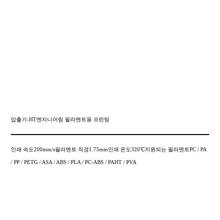
압출기-HT엔지니어링 필라멘트용 프린팅
인쇄 속도200mm/s필라멘트 직경1.75mm인쇄 온도320℃지원되는 필라멘트PC / PA
/ PP / PETG / ASA / ABS / PLA / PC-ABS / PAHT / PVA