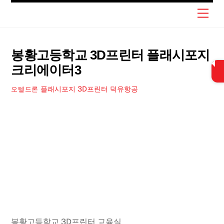
Skip
Men
to
content
봉황고등학교 3D프린터 플래시포지
크리에이터3
플래시포지 3D프린터 덕유항공
오텔드론
봉황고등학교 3D프린터 교육실