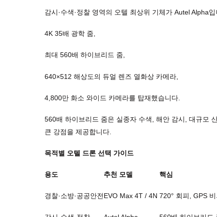
감시·수색·정찰 영역의 오텔 최상위 기체가 Autel Alpha입
4K 35배 광학 줌,
최대 560배 하이브리드 줌,
640×512 해상도의 듀얼 렌즈 열화상 카메라,
4,800만 화소 와이드 카메라를 탑재했습니다.
560배 하이브리드 줌은 실종자 수색, 해안 감시, 대규모
큰 강점을 제공합니다.
목적별 오텔 드론 선택 가이드
용도
추천
모델
핵심
경찰
·
소방
·
공공안전
EVO Max 4T / 4N
720°
회피
, GPS
비