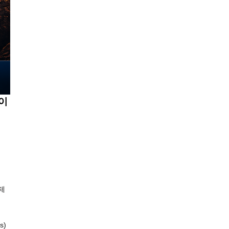
'이
제
s)