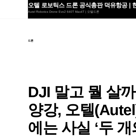
Skip
오텔 로보틱스 드론 공식총판 덕유항공 | 한
to
Autel Robotics Drone Evo2 640T Max4T | 오텔드론
content
드론
DJI 말고 뭘 살
양강, 오텔(Aut
에는 사실 ‘두 개