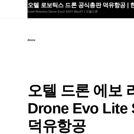
Skip
오텔 로보틱스 드론 공식총판 덕유항공 | 한
to
Autel Robotics Drone Evo2 640T Max4T | 오텔드론
content
drone
오텔 드론 에보 라
Drone Evo Li
덕유항공