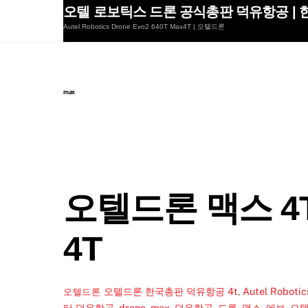
Skip
오텔 로보틱스 드론 공식총판 덕유항공 | 한
to
Autel Robotics Drone Evo2 640T Max4T | 오텔드론
content
max
오텔드론 맥스 4T A
4T
오텔드론 한국총판 덕유항공
4t
,
Autel Robo
오텔드론
터 덕유항공
,
drone
,
max
,
덕유항공
,
드론
,
맥스
,
에보
,
오