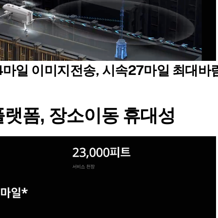
12.4마일 이미지전송, 시속27마일 최대바
한 플랫폼, 장소이동 휴대성