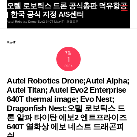
Skip
오텔 로보틱스 드론 공식총판 덕유항공
Men
to
| 한국 공식 지정 A/S센터
content
Autel Robotics Drone Evo2 640T Max4T | 오텔드론
맥스4T
7월
1
2024
Autel Robotics Drone;Autel Alpha;
Autel Titan; Autel Evo2 Enterprise
640T thermal image; Evo Nest;
Dragonfish Nest;오텔 로보틱스 드
론 알파 타이탄 에보2 엔트프라이즈
640T 열화상 에보 네스트 드래곤피
쉬