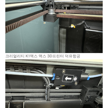
크리얼리티 K1맥스 맥스 3D프린터 덕유항공