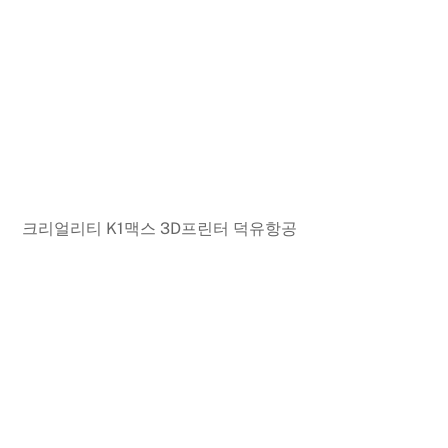
크리얼리티 K1맥스 3D프린터 덕유항공