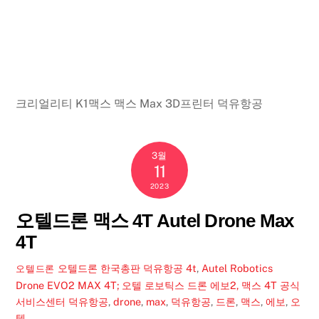
크리얼리티 K1맥스 맥스 Max 3D프린터 덕유항공
3월
11
2023
오텔드론 맥스 4T Autel Drone Max
4T
오텔드론 한국총판 덕유항공
4t
,
Autel Robotics
오텔드론
Drone EVO2 MAX 4T; 오텔 로보틱스 드론 에보2, 맥스 4T 공식
서비스센터 덕유항공
,
drone
,
max
,
덕유항공
,
드론
,
맥스
,
에보
,
오
텔