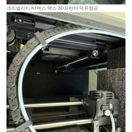
크리얼리티 K1맥스 맥스 3D프린터 덕유항공