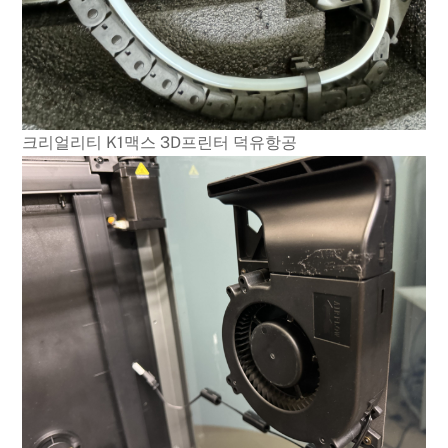
크리얼리티 K1맥스 3D프린터 덕유항공