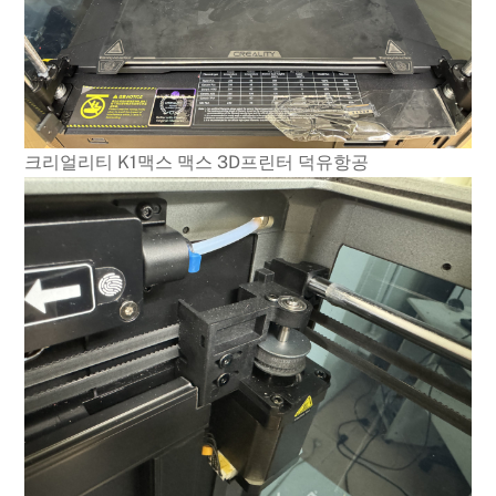
크리얼리티 K1맥스 맥스 3D프린터 덕유항공