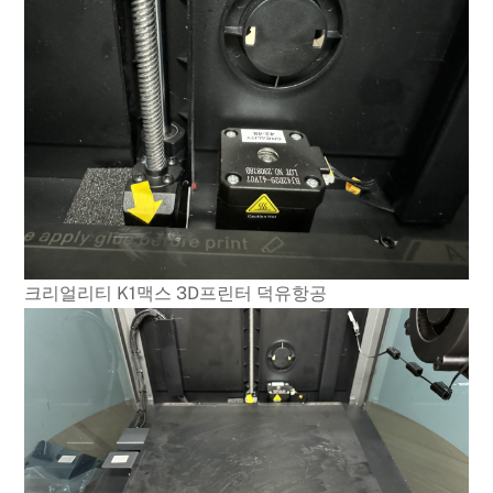
크리얼리티 K1맥스 3D프린터 덕유항공