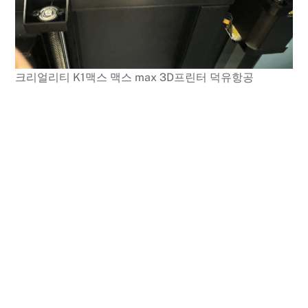
크리얼리티 K1맥스 맥스 max 3D프린터 덕유항공