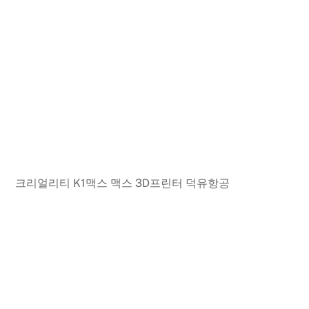
크리얼리티 K1맥스 맥스 3D프린터 덕유항공