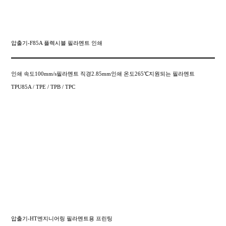
압출기-F85A 플렉시블 필라멘트 인쇄
인쇄 속도100mm/s필라멘트 직경2.85mm인쇄 온도265℃지원되는 필라멘트
TPU85A / TPE / TPB / TPC
압출기-HT엔지니어링 필라멘트용 프린팅