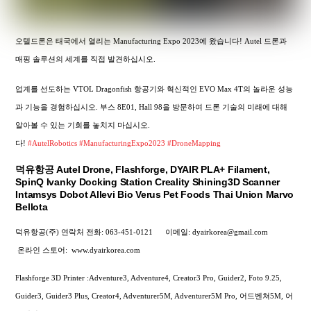
오텔드론은 태국에서 열리는 Manufacturing Expo 2023에 왔습니다! Autel 드론과
매핑 솔루션의 세계를 직접 발견하십시오.
업계를 선도하는 VTOL Dragonfish 항공기와 혁신적인 EVO Max 4T의 놀라운 성능
과 기능을 경험하십시오. 부스 8E01, Hall 98을 방문하여 드론 기술의 미래에 대해
알아볼 수 있는 기회를 놓치지 마십시오.
다!
#AutelRobotics
#ManufacturingExpo2023
#DroneMapping
덕유항공 Autel Drone, Flashforge, DYAIR PLA+ Filament,
SpinQ Ivanky Docking Station Creality Shining3D Scanner
Intamsys Dobot Allevi Bio Verus Pet Foods Thai Union Marvo
Bellota
덕유항공(주) 연락처
전화: 063-451-0121
이메일: dyairkorea@gmail.com
온라인 스토어:
www.dyairkorea.com
Flashforge 3D Printer :Adventure3, Adventure4, Creator3 Pro, Guider2, Foto 9.25,
Guider3, Guider3 Plus, Creator4, Adventurer5M, Adventurer5M Pro, 어드벤쳐5M, 어