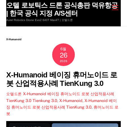
Skip
오텔 로보틱스 드론 공식총판 덕유항공
Men
to
| 한국 공식 지정 A/S센터
content
Autel Robotics Drone Evo2 640T Max4T | 오텔드론
X-Humanoid
6월
26
2026
X-Humanoid 베이징 휴머노이드 로
봇 산업적용사례 TienKung 3.0
X-Humanoid 베이징 휴머노이드 로봇 산업적용사례
오텔드론
TienKung 3.0
Tienkung 3.0
,
X-Humanoid
,
X-Humanoid 베이
징 휴머노이드 로봇 산업적용사례 TienKung 3.0
,
휴머노이드 로
봇