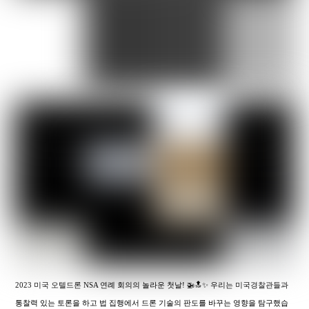
2023 미국 오텔드론 NSA 연례 회의의 놀라운 첫날! 🚁🔝✨ 우리는 미국경찰관들과
통찰력 있는 토론을 하고 법 집행에서 드론 기술의 판도를 바꾸는 영향을 탐구했습