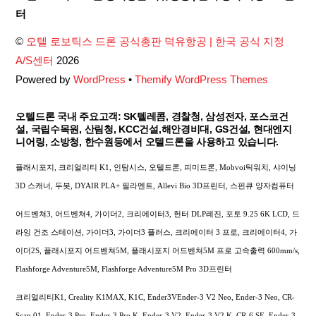
To
터
Top
©
오텔 로보틱스 드론 공식총판 덕유항공 | 한국 공식 지정
A/S센터
2026
Powered by
WordPress
•
Themify WordPress Themes
오텔드론 국내 주요고객: SK텔레콤, 경찰청, 삼성전자, 포스코건
설, 국립수목원, 산림청, KCC건설,해안경비대, GS건설, 현대엔지
니어링, 소방청, 한수원등에서 오텔드론을 사용하고 있습니다.
플래시포지, 크리얼리티 K1, 인탐시스, 오텔드론, 피미드론, Mobvoi틱워치, 샤이닝
3D 스캐너, 두봇, DYAIR PLA+ 필라멘트, Allevi Bio 3D프린터, 스핀큐 양자컴퓨터
어드벤쳐3, 어드벤쳐4, 가이더2, 크리에이터3, 헌터 DLP레진, 포토 9.25 6K LCD, 드
라잉 건조 스테이션, 가이더3, 가이더3 플러스, 크리에이터 3 프로, 크리에이터4, 가
이더2S, 플래시포지 어드벤쳐5M, 플래시포지 어드벤쳐5M 프로 고속출력 600mm/s,
Flashforge Adventure5M, Flashforge Adventure5M Pro 3D프린터
크리얼리티K1, Creality K1MAX, K1C, Ender3VEnder-3 V2 Neo, Ender-3 Neo, CR-
Scan 01, Ender-3 Pro, Ender-3 Pro K, Ender-3 V2, Ender-3 V2 K, CR-6 SE, Ender-3