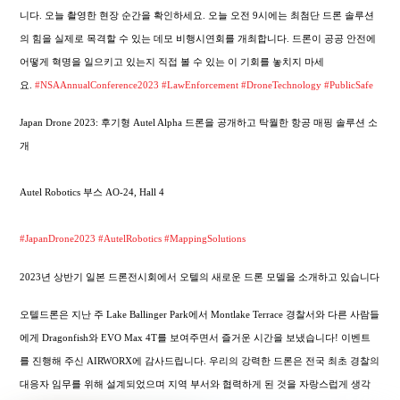
니다. 오늘 촬영한 현장 순간을 확인하세요. 오늘 오전 9시에는 최첨단 드론 솔루션
의 힘을 실제로 목격할 수 있는 데모 비행시연회를 개최합니다. 드론이 공공 안전에
어떻게 혁명을 일으키고 있는지 직접 볼 수 있는 이 기회를 놓치지 마세
요.
#NSAAnnualConference2023
#LawEnforcement
#DroneTechnology
#PublicSafe
Japan Drone 2023: 후기형 Autel Alpha 드론을 공개하고 탁월한 항공 매핑 솔루션 소
개
Autel Robotics 부스 AO-24, Hall 4
#JapanDrone2023
#AutelRobotics
#MappingSolutions
2023년 상반기 일본 드론전시회에서 오텔의 새로운 드론 모델을 소개하고 있습니다
오텔드론은 지난 주 Lake Ballinger Park에서 Montlake Terrace 경찰서와 다른 사람들
에게 Dragonfish와 EVO Max 4T를 보여주면서 즐거운 시간을 보냈습니다! 이벤트
를 진행해 주신 AIRWORX에 감사드립니다. 우리의 강력한 드론은 전국 최초 경찰의
대응자 임무를 위해 설계되었으며 지역 부서와 협력하게 된 것을 자랑스럽게 생각