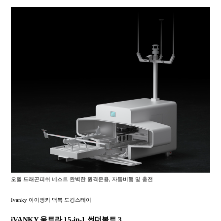
오텔 드래곤피쉬 네스트 완벽한 원격운용, 자동비행 및 충전
Ivanky 아이뱅키 맥북 도킹스테이
iVANKY 울트라 15-in-1 썬더볼트 3