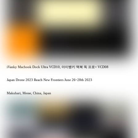
iVanky Macbook Dock Ultra VCD10, 아이뱅키 맥북 독 프로+ VCD08
Japan Drone 2023 Reach New Frontiers June 26~28th 2023
Makuhari, Messe, China, Japan