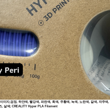
지;검정, 하얀색, 빨강색, 파란색, 회색, 주황색, 녹색, 노란색, 갈색, 자주색,
살색; CREALITY Hyper PLA Filament