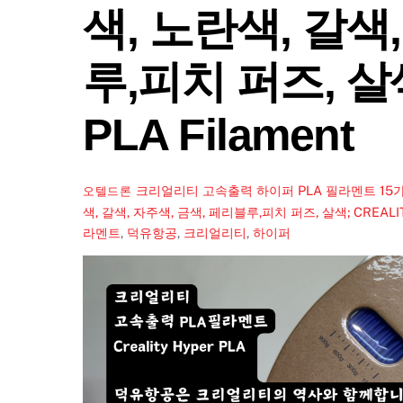
색, 노란색, 갈색
루,피치 퍼즈, 살색
PLA Filament
크리얼리티 고속출력 하이퍼 PLA 필라멘트 15가지
오텔드론
색, 갈색, 자주색, 금색, 페리블루,피치 퍼즈, 살색; CREALITY 
라멘트
,
덕유항공
,
크리얼리티
,
하이퍼