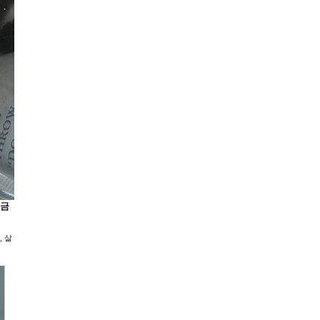
 금
, 살