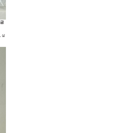
 금
, 살