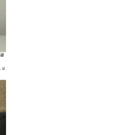
 금
, 살