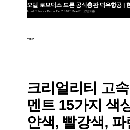
Skip
오텔 로보틱스 드론 공식총판 덕유항공 | 한
to
Autel Robotics Drone Evo2 640T Max4T | 오텔드론
content
hyper
크리얼리티 고속출
멘트 15가지 색
얀색, 빨강색, 파