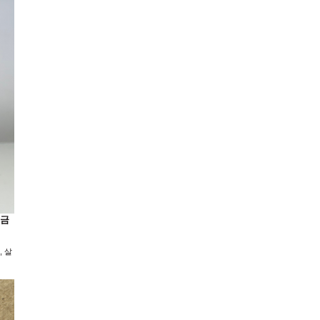
 금
, 살