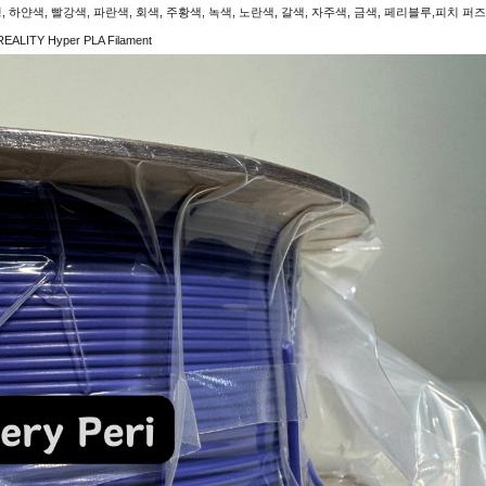
얀색, 빨강색, 파란색, 회색, 주황색, 녹색, 노란색, 갈색, 자주색, 금색, 페리블루,피치 퍼즈
EALITY Hyper PLA Filament