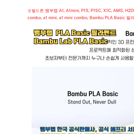
뱀부랩 A1, A1mini, P1S, P1SC, X1C, AMS,
오텔드론
combo
,
a1 mini
,
a1 mini combo
,
Bambu PLA Basic 