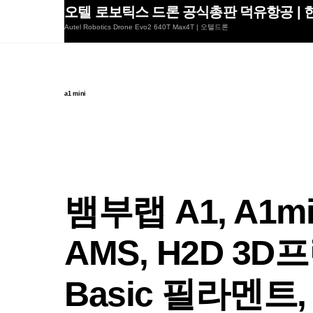
Skip
오텔 로보틱스 드론 공식총판 덕유항공 | 한
to
Autel Robotics Drone Evo2 640T Max4T | 오텔드론
content
a1 mini
뱀부랩 A1, A1min
AMS, H2D 3
Basic 필라멘트, 