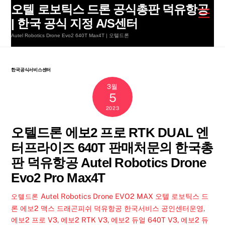
Skip
오텔 로보틱스 드론 공식총판 덕유항공
Men
to
| 한국 공식 지정 A/S센터
content
Autel Robotics Drone Evo2 640T Max4T | 오텔드론
한국공식서비스센터
3월
5
2023
오텔드론 에보2 프로 RTK DUAL 엔
터프라이즈 640T 판매처문의 한국총
판 덕유항공 Autel Robotics Drone
Evo2 Pro Max4T
Autel Robotics Drone EVO2 MAX 오텔 로보틱스 드
오텔드론
론 에보2 맥스 드래곤피쉬 덕유항공 한국서비스 공인센터운영
,
에보2 프로 V3, 에보2 RTK V3, 에보2 듀얼 640T V3, 에보2 듀