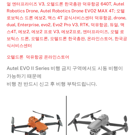
얼 엔터프라이즈 V3
,
오텔드론 한국총판 덕유항공
640T
,
Autel
Robotics Drone
,
Autel Robotics Drone EVO2 MAX 4T; 오텔
로보틱스 드론 에보2, 맥스 4T 공식서비스센터 덕유항공
,
drone
,
dual
,
Enterprise
,
evo2
,
Evo2 Pro V3
,
RTK
,
덕유항공
,
듀얼
,
맥
스4T
,
에보2
,
에보2 프로 V3
,
에보2프로
,
엔터프라이즈
,
오텔 로
보틱스 드론
,
오텔드론
,
오텔드론 한국총판
,
온라인스토어
,
한국공
식서비스센터
오텔드론 덕유항공 온라인스토어
Autel EVO II Series 비행 금지 구역에서도 시동 비행이
가능하기 때문에
비행 전 반드시 신고 후 비행 부탁드립니다.