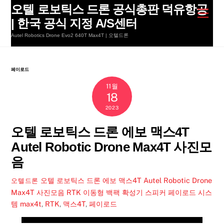
Skip
오텔 로보틱스 드론 공식총판 덕유항공
Men
to
| 한국 공식 지정 A/S센터
content
Autel Robotics Drone Evo2 640T Max4T | 오텔드론
페이로드
11월
18
2023
오텔 로보틱스 드론 에보 맥스4T
Autel Robotic Drone Max4T 사진모
음
오텔 로보틱스 드론 에보 맥스4T Autel Robotic Drone
오텔드론
Max4T 사진모음 RTK 이동형 백팩 확성기 스피커 페이로드 시스
템
max4t
,
RTK
,
맥스4T
,
페이로드