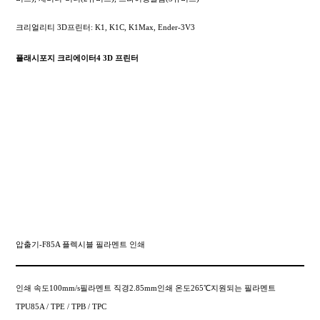
크리얼리티 3D프린터: K1, K1C, K1Max, Ender-3V3
플래시포지 크리에이터4 3D 프린터
압출기-F85A 플렉시블 필라멘트 인쇄
인쇄 속도100mm/s필라멘트 직경2.85mm인쇄 온도265℃지원되는 필라멘트
TPU85A / TPE / TPB / TPC