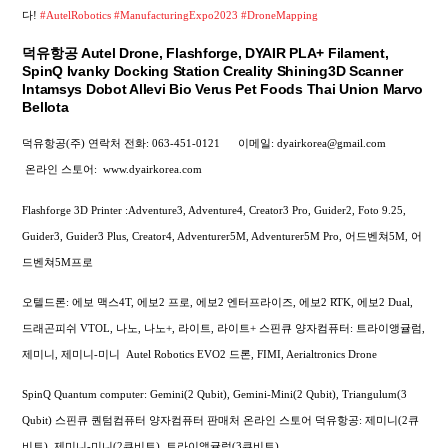
다!
#AutelRobotics
#ManufacturingExpo2023
#DroneMapping
덕유항공 Autel Drone, Flashforge, DYAIR PLA+ Filament,
SpinQ Ivanky Docking Station Creality Shining3D Scanner
Intamsys Dobot Allevi Bio Verus Pet Foods Thai Union Marvo
Bellota
덕유항공(주) 연락처
전화: 063-451-0121
이메일: dyairkorea@gmail.com
온라인 스토어:
www.dyairkorea.com
Flashforge 3D Printer :Adventure3, Adventure4, Creator3 Pro, Guider2, Foto 9.25,
Guider3, Guider3 Plus, Creator4, Adventurer5M, Adventurer5M Pro, 어드벤쳐5M, 어
드벤쳐5M프로
오텔드론: 에보 맥스4T, 에보2 프로, 에보2 엔터프라이즈, 에보2 RTK, 에보2 Dual,
드래곤피쉬 VTOL, 나노, 나노+, 라이트, 라이트+
스핀큐 양자컴퓨터: 트라이앵귤럼,
제미니, 제미니-미니
Autel Robotics EVO2 드론, FIMI,
Aerialtronics Drone
SpinQ Quantum computer: Gemini(2 Qubit), Gemini-Mini(2 Qubit), Triangulum(3
Qubit) 스핀큐 퀀텀컴퓨터 양자컴퓨터 판매처 온라인 스토어 덕유항공: 제미니(2큐
비트), 제미니-미니(2큐비트), 트라이앵귤럼(3큐비트)