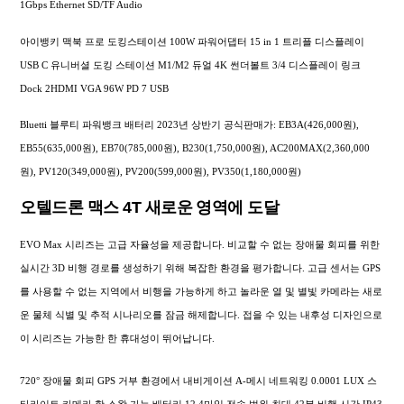
1Gbps Ethernet SD/TF Audio
아이뱅키 맥북 프로 도킹스테이션 100W 파워어댑터 15 in 1 트리플 디스플레이
USB C 유니버셜 도킹 스테이션 M1/M2 듀얼 4K 썬더볼트 3/4 디스플레이 링크
Dock 2HDMI VGA 96W PD 7 USB
Bluetti 블루티 파워뱅크 배터리 2023년 상반기 공식판매가: EB3A(426,000원),
EB55(635,000원), EB70(785,000원), B230(1,750,000원), AC200MAX(2,360,000
원), PV120(349,000원), PV200(599,000원), PV350(1,180,000원)
오텔드론 맥스 4T 새로운 영역에 도달
EVO Max 시리즈는 고급 자율성을 제공합니다. 비교할 수 없는 장애물 회피를 위한
실시간 3D 비행 경로를 생성하기 위해 복잡한 환경을 평가합니다. 고급 센서는 GPS
를 사용할 수 없는 지역에서 비행을 가능하게 하고 놀라운 열 및 별빛 카메라는 새로
운 물체 식별 및 추적 시나리오를 잠금 해제합니다. 접을 수 있는 내후성 디자인으로
이 시리즈는 가능한 한 휴대성이 뛰어납니다.
720° 장애물 회피 GPS 거부 환경에서 내비게이션 A-메시 네트워킹 0.0001 LUX 스
타라이트 카메라 핫 스왑 가능 배터리 12.4마일 전송 범위 최대 42분 비행 시간 IP43