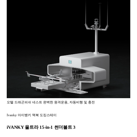
오텔 드래곤피쉬 네스트 완벽한 원격운용, 자동비행 및 충전
Ivanky 아이뱅키 맥북 도킹스테이
iVANKY 울트라 15-in-1 썬더볼트 3