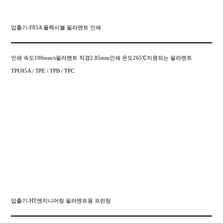
압출기-F85A 플렉시블 필라멘트 인쇄
인쇄 속도100mm/s필라멘트 직경2.85mm인쇄 온도265℃지원되는 필라멘트
TPU85A / TPE / TPB / TPC
압출기-HT엔지니어링 필라멘트용 프린팅