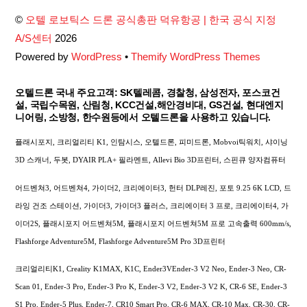
Top
©
오텔 로보틱스 드론 공식총판 덕유항공 | 한국 공식 지정
A/S센터
2026
Powered by
WordPress
•
Themify WordPress Themes
오텔드론 국내 주요고객: SK텔레콤, 경찰청, 삼성전자, 포스코건
설, 국립수목원, 산림청, KCC건설,해안경비대, GS건설, 현대엔지
니어링, 소방청, 한수원등에서 오텔드론을 사용하고 있습니다.
플래시포지, 크리얼리티 K1, 인탐시스, 오텔드론, 피미드론, Mobvoi틱워치, 샤이닝
3D 스캐너, 두봇, DYAIR PLA+ 필라멘트, Allevi Bio 3D프린터, 스핀큐 양자컴퓨터
어드벤쳐3, 어드벤쳐4, 가이더2, 크리에이터3, 헌터 DLP레진, 포토 9.25 6K LCD, 드
라잉 건조 스테이션, 가이더3, 가이더3 플러스, 크리에이터 3 프로, 크리에이터4, 가
이더2S, 플래시포지 어드벤쳐5M, 플래시포지 어드벤쳐5M 프로 고속출력 600mm/s,
Flashforge Adventure5M, Flashforge Adventure5M Pro 3D프린터
크리얼리티K1, Creality K1MAX, K1C, Ender3VEnder-3 V2 Neo, Ender-3 Neo, CR-
Scan 01, Ender-3 Pro, Ender-3 Pro K, Ender-3 V2, Ender-3 V2 K, CR-6 SE, Ender-3
S1 Pro, Ender-5 Plus, Ender-7, CR10 Smart Pro, CR-6 MAX, CR-10 Max, CR-30, CR-