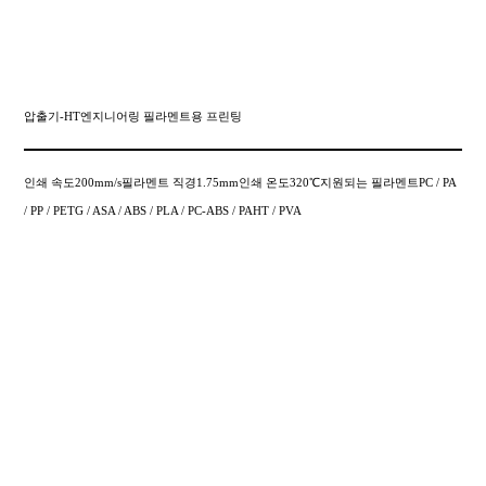
압출기-HT엔지니어링 필라멘트용 프린팅
인쇄 속도200mm/s필라멘트 직경1.75mm인쇄 온도320℃지원되는 필라멘트PC / PA
/ PP / PETG / ASA / ABS / PLA / PC-ABS / PAHT / PVA