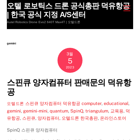
Skip
오텔 로보틱스 드론 공식총판 덕유항공
Men
to
| 한국 공식 지정 A/S센터
content
Autel Robotics Drone Evo2 640T Max4T | 오텔드론
gemini
3월
5
2023
스핀큐 양자컴퓨터 판매문의 덕유항
공
스핀큐 양자컴퓨터 덕유항공
computer
,
educational
,
오텔드론
gemini
,
gemini-mini
,
quantum
,
SpinQ
,
triangulum
,
교육용
,
덕
유항공
,
스핀큐
,
양자컴퓨터
,
오텔드론 한국총판
,
온라인스토어
SpinQ 스핀큐 양자컴퓨터