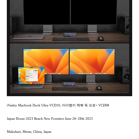
iVanky Macbook Dock Ultra VCD10, 아이뱅키 맥북 독 프로+ VCD08
Japan Drone 2023 Reach New Frontiers June 26~28th 2023
Makuhari, Messe, China, Japan