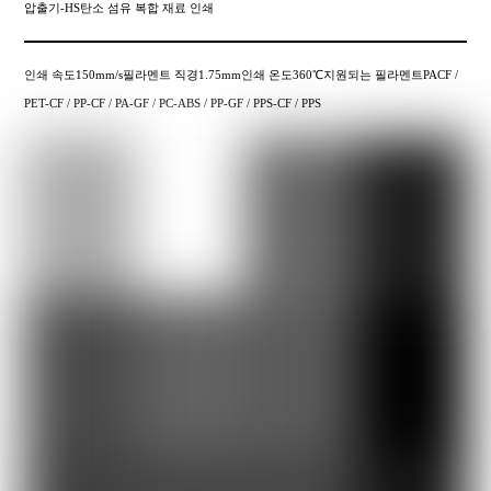
압출기-HS탄소 섬유 복합 재료 인쇄
인쇄 속도150mm/s필라멘트 직경1.75mm인쇄 온도360℃지원되는 필라멘트PACF /
PET-CF / PP-CF / PA-GF / PC-ABS / PP-GF / PPS-CF / PPS