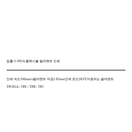
압출기-F85A 플렉시블 필라멘트 인쇄
인쇄 속도100mm/s필라멘트 직경2.85mm인쇄 온도265℃지원되는 필라멘트
TPU85A / TPE / TPB / TPC