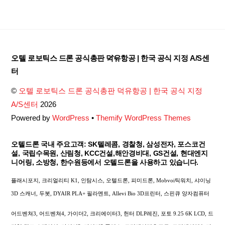
Back
오텔 로보틱스 드론 공식총판 덕유항공 | 한국 공식 지정 A/S센
To
터
Top
©
오텔 로보틱스 드론 공식총판 덕유항공 | 한국 공식 지정
A/S센터
2026
Powered by
WordPress
•
Themify WordPress Themes
오텔드론 국내 주요고객: SK텔레콤, 경찰청, 삼성전자, 포스코건
설, 국립수목원, 산림청, KCC건설,해안경비대, GS건설, 현대엔지
니어링, 소방청, 한수원등에서 오텔드론을 사용하고 있습니다.
플래시포지, 크리얼리티 K1, 인탐시스, 오텔드론, 피미드론, Mobvoi틱워치, 샤이닝
3D 스캐너, 두봇, DYAIR PLA+ 필라멘트, Allevi Bio 3D프린터, 스핀큐 양자컴퓨터
어드벤쳐3, 어드벤쳐4, 가이더2, 크리에이터3, 헌터 DLP레진, 포토 9.25 6K LCD, 드