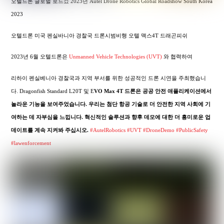
오텔드론 글로벌 로드쇼 2023년 Autel Drone Robotics Global Roadshow South Korea
2023
오텔드론 미국 펜실바니아 경찰국 드론시범비행 오텔 맥스4T 드래곤피쉬
2023년 6월 오텔드론은
Unmanned Vehicle Technologies (UVT)
와 협력하여
리하이 펜실베니아 경찰국과 지역 부서를 위한 성공적인 드론 시연을 주최했습니
다. Dragonfish Standard L20T 및 E
VO Max 4T 드론은 공공 안전 애플리케이션에서
놀라운 기능을 보여주었습니다. 우리는 첨단 항공 기술로 더 안전한 지역 사회에 기
여하는 데 자부심을 느낍니다. 혁신적인 솔루션과 향후 데모에 대한 더 흥미로운 업
데이트를 계속 지켜봐 주십시오.
#AutelRobotics
#UVT
#DroneDemo
#PublicSafety
#lawenforcement