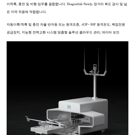
이착륙, 충전 및 비행 임무를 결합합니다. Dragonfish Nest는 장거리 복도 검사 및 넓
은 지역 적용에 적합합니다.
자동이륙/착륙 및 충전 자율 반자동 또는 원격조종, -63F~ 90F 동작온도, 백업전원
공급장치, 지능형 전력교환 시스템 맞춤형 솔루션 클라우드 관리, 데이터 보안