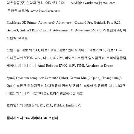
덕유항공(주) 연락처
전화: 063-451-0121
이메일: dyairkorea@gmail.com
온라인 스토어:
www.dyairkorea.com
Flashforge 3D Printer :Adventure3, Adventure4, Creator3 Pro, Guider2, Foto 9.25,
Guider3, Guider3 Plus, Creator4, Adventurer5M, Adventurer5M Pro, 어드벤쳐5M, 어
드벤쳐5M프로
오텔드론: 에보 맥스4T, 에보2 프로, 에보2 엔터프라이즈, 에보2 RTK, 에보2 Dual,
드래곤피쉬 VTOL, 나노, 나노+, 라이트, 라이트+
스핀큐 양자컴퓨터: 트라이앵귤럼,
제미니, 제미니-미니
Autel Robotics EVO2 드론, FIMI,
Aerialtronics Drone
SpinQ Quantum computer: Gemini(2 Qubit), Gemini-Mini(2 Qubit), Triangulum(3
Qubit) 스핀큐 퀀텀컴퓨터 양자컴퓨터 판매처 온라인 스토어 덕유항공: 제미니(2큐
비트), 제미니-미니(2큐비트), 트라이앵귤럼(3큐비트)
크리얼리티 3D프린터: K1, K1C, K1Max, Ender-3V3
플래시포지 크리에이터4 3D 프린터