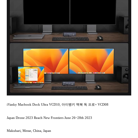
iVanky Macbook Dock Ultra VCD10, 아이뱅키 맥북 독 프로+ VCD08
Japan Drone 2023 Reach New Frontiers June 26~28th 2023
Makuhari, Messe, China, Japan