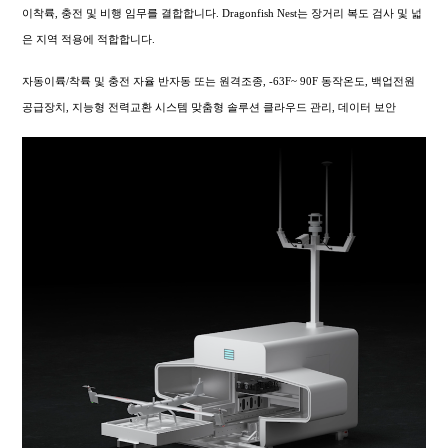
이착륙, 충전 및 비행 임무를 결합합니다. Dragonfish Nest는 장거리 복도 검사 및 넓
은 지역 적용에 적합합니다.
자동이륙/착륙 및 충전 자율 반자동 또는 원격조종, -63F~ 90F 동작온도, 백업전원
공급장치, 지능형 전력교환 시스템 맞춤형 솔루션 클라우드 관리, 데이터 보안