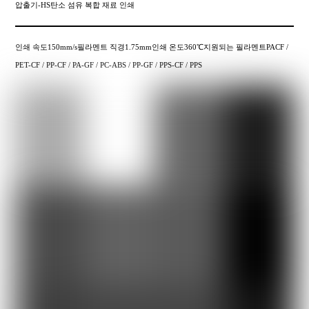
압출기-HS탄소 섬유 복합 재료 인쇄
인쇄 속도150mm/s필라멘트 직경1.75mm인쇄 온도360℃지원되는 필라멘트PACF /
PET-CF / PP-CF / PA-GF / PC-ABS / PP-GF / PPS-CF / PPS