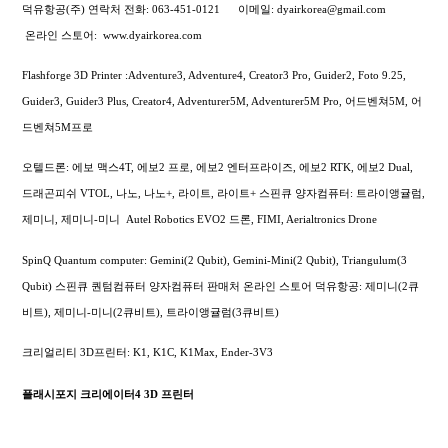
덕유항공(주) 연락처
전화: 063-451-0121
이메일: dyairkorea@gmail.com
온라인 스토어:
www.dyairkorea.com
Flashforge 3D Printer :Adventure3, Adventure4, Creator3 Pro, Guider2, Foto 9.25,
Guider3, Guider3 Plus, Creator4, Adventurer5M, Adventurer5M Pro, 어드벤쳐5M, 어
드벤쳐5M프로
오텔드론: 에보 맥스4T, 에보2 프로, 에보2 엔터프라이즈, 에보2 RTK, 에보2 Dual,
드래곤피쉬 VTOL, 나노, 나노+, 라이트, 라이트+
스핀큐 양자컴퓨터: 트라이앵귤럼,
제미니, 제미니-미니
Autel Robotics EVO2 드론, FIMI,
Aerialtronics Drone
SpinQ Quantum computer: Gemini(2 Qubit), Gemini-Mini(2 Qubit), Triangulum(3
Qubit) 스핀큐 퀀텀컴퓨터 양자컴퓨터 판매처 온라인 스토어 덕유항공: 제미니(2큐
비트), 제미니-미니(2큐비트), 트라이앵귤럼(3큐비트)
크리얼리티 3D프린터: K1, K1C, K1Max, Ender-3V3
플래시포지 크리에이터4 3D 프린터