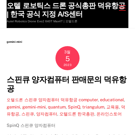
Skip
오텔 로보틱스 드론 공식총판 덕유항공
Men
to
| 한국 공식 지정 A/S센터
content
Autel Robotics Drone Evo2 640T Max4T | 오텔드론
gemini-mini
3월
5
2023
스핀큐 양자컴퓨터 판매문의 덕유항
공
스핀큐 양자컴퓨터 덕유항공
computer
,
educational
,
오텔드론
gemini
,
gemini-mini
,
quantum
,
SpinQ
,
triangulum
,
교육용
,
덕
유항공
,
스핀큐
,
양자컴퓨터
,
오텔드론 한국총판
,
온라인스토어
SpinQ 스핀큐 양자컴퓨터