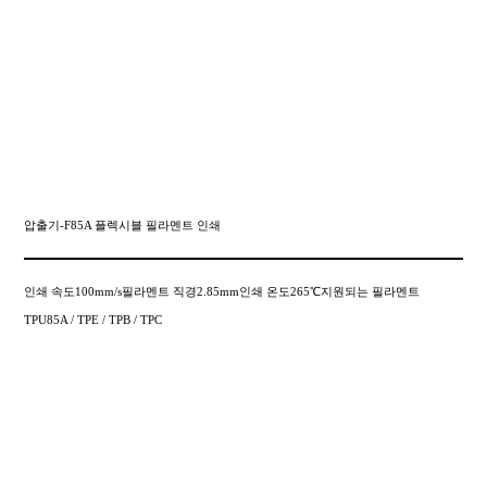
압출기-F85A 플렉시블 필라멘트 인쇄
인쇄 속도100mm/s필라멘트 직경2.85mm인쇄 온도265℃지원되는 필라멘트
TPU85A / TPE / TPB / TPC