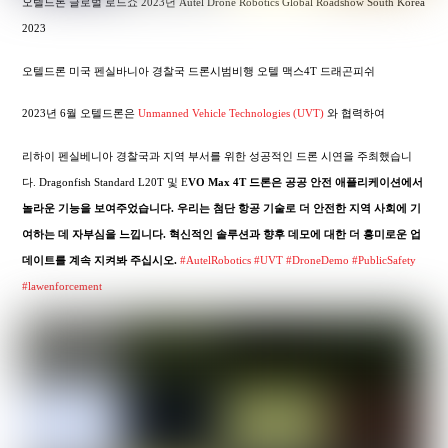
오텔드론 글로벌 로드쇼 2023년 Autel Drone Robotics Global Roadshow South Korea
2023
오텔드론 미국 펜실바니아 경찰국 드론시범비행 오텔 맥스4T 드래곤피쉬
2023년 6월 오텔드론은
Unmanned Vehicle Technologies (UVT)
와 협력하여
리하이 펜실베니아 경찰국과 지역 부서를 위한 성공적인 드론 시연을 주최했습니
다. Dragonfish Standard L20T 및 E
VO Max 4T 드론은 공공 안전 애플리케이션에서
놀라운 기능을 보여주었습니다. 우리는 첨단 항공 기술로 더 안전한 지역 사회에 기
여하는 데 자부심을 느낍니다. 혁신적인 솔루션과 향후 데모에 대한 더 흥미로운 업
데이트를 계속 지켜봐 주십시오.
#AutelRobotics
#UVT
#DroneDemo
#PublicSafety
#lawenforcement