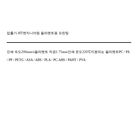
압출기-HT엔지니어링 필라멘트용 프린팅
인쇄 속도200mm/s필라멘트 직경1.75mm인쇄 온도320℃지원되는 필라멘트PC / PA
/ PP / PETG / ASA / ABS / PLA / PC-ABS / PAHT / PVA