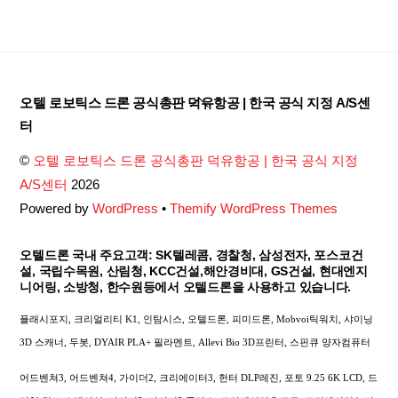
Back
오텔 로보틱스 드론 공식총판 덕유항공 | 한국 공식 지정 A/S센
To
터
Top
©
오텔 로보틱스 드론 공식총판 덕유항공 | 한국 공식 지정
A/S센터
2026
Powered by
WordPress
•
Themify WordPress Themes
오텔드론 국내 주요고객: SK텔레콤, 경찰청, 삼성전자, 포스코건
설, 국립수목원, 산림청, KCC건설,해안경비대, GS건설, 현대엔지
니어링, 소방청, 한수원등에서 오텔드론을 사용하고 있습니다.
플래시포지, 크리얼리티 K1, 인탐시스, 오텔드론, 피미드론, Mobvoi틱워치, 샤이닝
3D 스캐너, 두봇, DYAIR PLA+ 필라멘트, Allevi Bio 3D프린터, 스핀큐 양자컴퓨터
어드벤쳐3, 어드벤쳐4, 가이더2, 크리에이터3, 헌터 DLP레진, 포토 9.25 6K LCD, 드