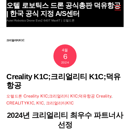
Skip
오텔 로보틱스 드론 공식총판 덕유항공
Men
to
| 한국 공식 지정 A/S센터
content
Autel Robotics Drone Evo2 640T Max4T | 오텔드론
크리얼리티K1C
4월
6
2024
Creality K1C;크리얼리티 K1C;덕유
항공
Creality K1C;크리얼리티 K1C;덕유항공
Creality
,
오텔드론
CREALITYK1C
,
K1C
,
크리얼리티K1C
2024년 크리얼리티 최우수 파트너사
선정