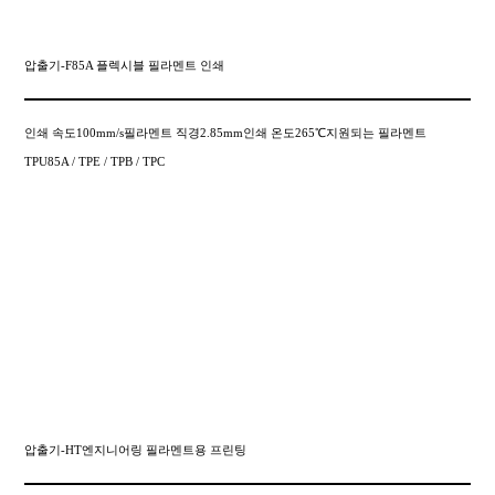
압출기-F85A 플렉시블 필라멘트 인쇄
인쇄 속도100mm/s필라멘트 직경2.85mm인쇄 온도265℃지원되는 필라멘트
TPU85A / TPE / TPB / TPC
압출기-HT엔지니어링 필라멘트용 프린팅