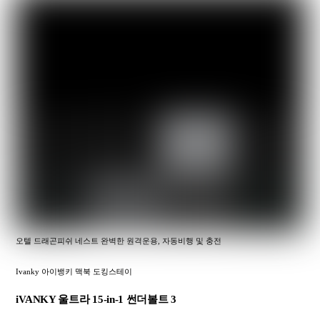
오텔 드래곤피쉬 네스트 완벽한 원격운용, 자동비행 및 충전
Ivanky 아이뱅키 맥북 도킹스테이
iVANKY 울트라 15-in-1 썬더볼트 3