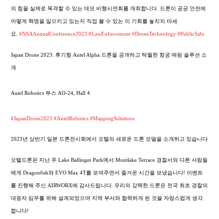
의 힘을 실제로 목격할 수 있는 데모 비행시연회를 개최합니다. 드론이 공공 안전에
어떻게 혁명을 일으키고 있는지 직접 볼 수 있는 이 기회를 놓치지 마세
요.
#NSAAnnualConference2023
#LawEnforcement
#DroneTechnology
#PublicSafe
Japan Drone 2023: 후기형 Autel Alpha 드론을 공개하고 탁월한 항공 매핑 솔루션 소
개
Autel Robotics 부스 AO-24, Hall 4
#JapanDrone2023
#AutelRobotics
#MappingSolutions
2023년 상반기 일본 드론전시회에서 오텔의 새로운 드론 모델을 소개하고 있습니다
오텔드론은 지난 주 Lake Ballinger Park에서 Montlake Terrace 경찰서와 다른 사람들
에게 Dragonfish와 EVO Max 4T를 보여주면서 즐거운 시간을 보냈습니다! 이벤트
를 진행해 주신 AIRWORX에 감사드립니다. 우리의 강력한 드론은 전국 최초 경찰의
대응자 임무를 위해 설계되었으며 지역 부서와 협력하게 된 것을 자랑스럽게 생각
합니다!