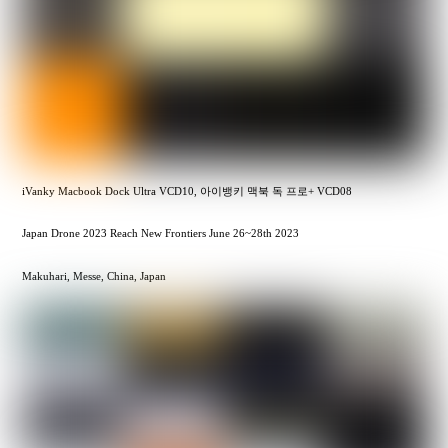
iVanky Macbook Dock Ultra VCD10, 아이뱅키 맥북 독 프로+ VCD08
Japan Drone 2023 Reach New Frontiers June 26~28th 2023
Makuhari, Messe, China, Japan