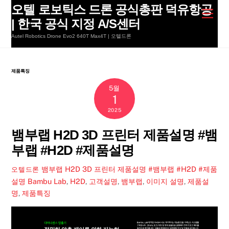
Skip
오텔 로보틱스 드론 공식총판 덕유항공
Men
to
| 한국 공식 지정 A/S센터
content
Autel Robotics Drone Evo2 640T Max4T | 오텔드론
제품특징
5월
1
2025
뱀부랩 H2D 3D 프린터 제품설명 #뱀
부랩 #H2D #제품설명
뱀부랩 H2D 3D 프린터 제품설명 #뱀부랩 #H2D #제품
오텔드론
설명
Bambu Lab
,
H2D
,
고객설명
,
뱀부랩
,
이미지 설명
,
제품설
명
,
제품특징