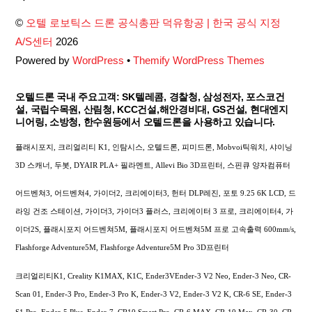
Top
©
오텔 로보틱스 드론 공식총판 덕유항공 | 한국 공식 지정
A/S센터
2026
Powered by
WordPress
•
Themify WordPress Themes
오텔드론 국내 주요고객: SK텔레콤, 경찰청, 삼성전자, 포스코건
설, 국립수목원, 산림청, KCC건설,해안경비대, GS건설, 현대엔지
니어링, 소방청, 한수원등에서 오텔드론을 사용하고 있습니다.
플래시포지, 크리얼리티 K1, 인탐시스, 오텔드론, 피미드론, Mobvoi틱워치, 샤이닝
3D 스캐너, 두봇, DYAIR PLA+ 필라멘트, Allevi Bio 3D프린터, 스핀큐 양자컴퓨터
어드벤쳐3, 어드벤쳐4, 가이더2, 크리에이터3, 헌터 DLP레진, 포토 9.25 6K LCD, 드
라잉 건조 스테이션, 가이더3, 가이더3 플러스, 크리에이터 3 프로, 크리에이터4, 가
이더2S, 플래시포지 어드벤쳐5M, 플래시포지 어드벤쳐5M 프로 고속출력 600mm/s,
Flashforge Adventure5M, Flashforge Adventure5M Pro 3D프린터
크리얼리티K1, Creality K1MAX, K1C, Ender3VEnder-3 V2 Neo, Ender-3 Neo, CR-
Scan 01, Ender-3 Pro, Ender-3 Pro K, Ender-3 V2, Ender-3 V2 K, CR-6 SE, Ender-3
S1 Pro, Ender-5 Plus, Ender-7, CR10 Smart Pro, CR-6 MAX, CR-10 Max, CR-30, CR-