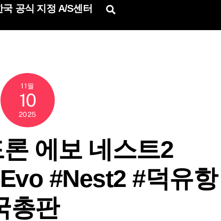
국 공식 지정 A/S센터
Search
11월
10
2025
론 에보 네스트2
 #Evo #Nest2 #덕유항
국총판