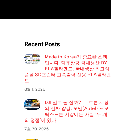
Recent Posts
Made in Korea가 중요한 스펙
입니다. 덕유항공 국내생산 DY
PLA필라멘트, 국내생산 최고의
품질 3D프린터 고속출력 전용 PLA필라멘
트
8월 1, 2026
DJI 말고 뭘 살까? — 드론 시장
의 진짜 양강, 오텔(Autel) 로보
틱스드론 시장에는 사실 ‘두 개
의 정점’이 있다
7월 30, 2026