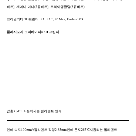
비트), 제미니-미니(2큐비트), 트라이앵귤럼(3큐비트)
크리얼리티 3D프린터: K1, K1C, K1Max, Ender-3V3
플래시포지 크리에이터4 3D 프린터
압출기-F85A 플렉시블 필라멘트 인쇄
인쇄 속도100mm/s필라멘트 직경2.85mm인쇄 온도265℃지원되는 필라멘트