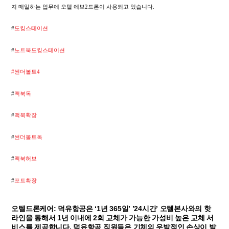
지 매일하는 업무에 오텔 에보2드론이 사용되고 있습니다.
#
도킹스테이션
#
노트북도킹스테이션
#썬더볼트4
#
맥북독
#
맥북확장
#
썬더볼트독
#
맥북허브
#
포트확장
오텔드론케어: 덕유항공은 ‘1년 365일’ ’24시간’ 오텔본사와의 핫
라인을 통해서 1년 이내에 2회 교체가 가능한 가성비 높은 교체 서
비스를 제공합니다. 덕유항공 직원들은 기체의 우발적인 손상이 발