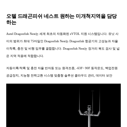
오텔 드래곤피쉬 네스트 원하는 미개척지역을 담당
하는
Autel Dragonfish Nest는 세계 최초의 자동화된 eVTOL 지원 시스템입니다. 유닛 사
이의 범위가 최대 75마일인 Dragonfish Nest는 Dragonfish 항공기의 고성능과 자율
이착륙, 충전 및 비행 임무를 결합합니다. Dragonfish Nest는 장거리 복도 검사 및 넓
은 지역 적용에 적합합니다.
자동이륙/착륙 및 충전 자율 반자동 또는 원격조종, -63F~ 90F 동작온도, 백업전원
공급장치, 지능형 전력교환 시스템 맞춤형 솔루션 클라우드 관리, 데이터 보안