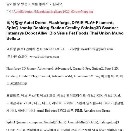
알아볼 수 있는 기회를 놓치지 마십시오.
다!
#AutelRobotics
#ManufacturingExpo2023
#DroneMapping
덕유항공 Autel Drone, Flashforge, DYAIR PLA+ Filament,
SpinQ Ivanky Docking Station Creality Shining3D Scanner
Intamsys Dobot Allevi Bio Verus Pet Foods Thai Union Marvo
Bellota
덕유항공(주) 연락처
전화: 063-451-0121
이메일: dyairkorea@gmail.com
온라인 스토어:
www.dyairkorea.com
Flashforge 3D Printer :Adventure3, Adventure4, Creator3 Pro, Guider2, Foto 9.25,
Guider3, Guider3 Plus, Creator4, Adventurer5M, Adventurer5M Pro, 어드벤쳐5M, 어
드벤쳐5M프로
오텔드론: 에보 맥스4T, 에보2 프로, 에보2 엔터프라이즈, 에보2 RTK, 에보2 Dual,
드래곤피쉬 VTOL, 나노, 나노+, 라이트, 라이트+
스핀큐 양자컴퓨터: 트라이앵귤럼,
제미니, 제미니-미니
Autel Robotics EVO2 드론, FIMI,
Aerialtronics Drone
SpinQ Quantum computer: Gemini(2 Qubit), Gemini-Mini(2 Qubit), Triangulum(3
Qubit) 스핀큐 퀀텀컴퓨터 양자컴퓨터 판매처 온라인 스토어 덕유항공: 제미니(2큐