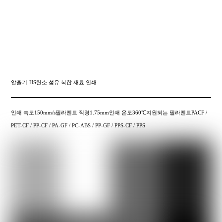
압출기-HS탄소 섬유 복합 재료 인쇄
인쇄 속도150mm/s필라멘트 직경1.75mm인쇄 온도360℃지원되는 필라멘트PACF /
PET-CF / PP-CF / PA-GF / PC-ABS / PP-GF / PPS-CF / PPS