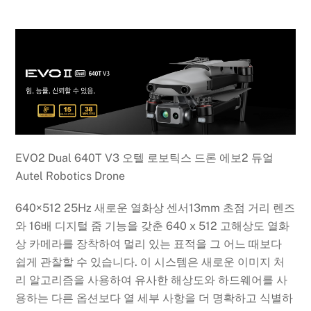
EVO2 Dual 640T V3 오텔 로보틱스 드론 에보2 듀얼
Autel Robotics Drone
640×512 25Hz
새로운 열화상 센서
13mm
초점 거리 렌즈
와
16
배 디지털 줌 기능을 갖춘
640 x 512
고해상도 열화
상 카메라를 장착하여 멀리 있는 표적을 그 어느 때보다
쉽게 관찰할 수 있습니다
.
이 시스템은 새로운 이미지 처
리 알고리즘을 사용하여 유사한 해상도와 하드웨어를 사
용하는 다른 옵션보다 열 세부 사항을 더 명확하고 식별하