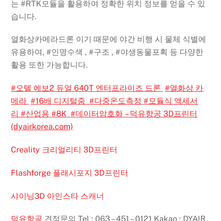
는
#RTK모듈을
활용하여 정확한 위치 정보를 얻을 수 있
습니다.
열화상카메라드론
이기 때문에 야간 비행 시
물체 식별에
유용하여,
#인명수색
,
#구조
,
#야생동물포획
등 다양한
활용 또한 가능합니다.
#오텔 에보2 듀얼 640T 엔터프라이즈 드론
#열화상
카
메라
#16배
디지털줌
#다중온도측정
#모듈식
액세서
리
#산업용
#8K
#데이터암호화
– 덕유항공 3D프린터
(dyairkorea.com)
Creality 크리얼리티 3D프린터
Flashforge 플래시포지 3D프린터
샤이닝3D 아인스타 스캐너
덕유항공
견적문의 Tel : 063 – 451 – 0121 Kakao : DYAIR