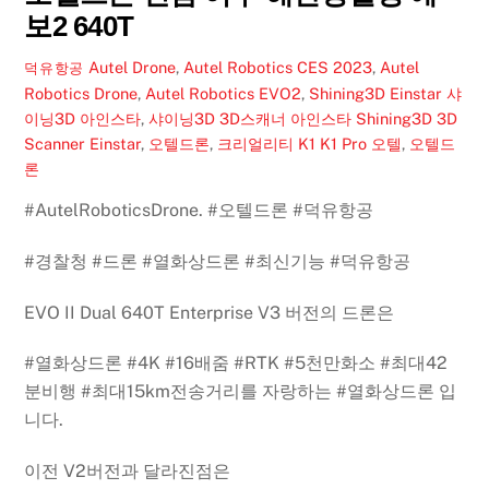
보2 640T
Autel Drone
,
Autel Robotics CES 2023
,
Autel
덕유항공
Robotics Drone
,
Autel Robotics EVO2
,
Shining3D Einstar 샤
이닝3D 아인스타
,
샤이닝3D 3D스캐너 아인스타 Shining3D 3D
Scanner Einstar
,
오텔드론
,
크리얼리티 K1 K1 Pro
오텔
,
오텔드
론
#AutelRoboticsDrone.
#오텔드론
#덕유항공
#경찰청
#드론
#열화상드론
#최신기능
#덕유항공
EVO II Dual 640T Enterprise V3 버전의 드론
은
#열화상드론
#4K
#16배줌
#RTK
#5천만화소
#최대42
분비행
#최대15km전송거리
를 자랑하는
#열화상드론
입
니다.
이전 V2버전과 달라진점
은