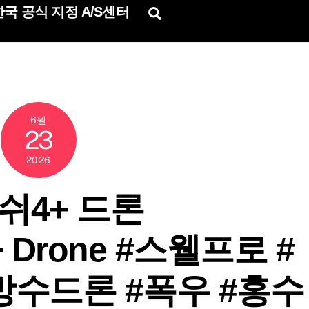
국 공식 지정 A/S센터
Search
6월
23
2026
쉬4+ 드론
4+ Drone #스웰프로 #
방수드론 #폭우 #홍수