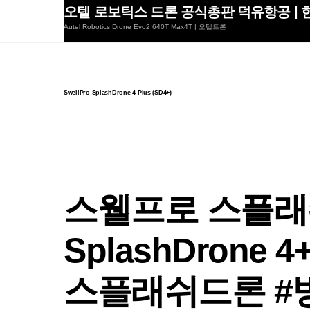
Skip
오텔 로보틱스 드론 공식총판 덕유항공 | 한
to
Autel Robotics Drone Evo2 640T Max4T | 오텔드론
content
SwellPro SplashDrone 4 Plus (SD4+)
스웰프로 스플래
SplashDrone 
스플래쉬드론 #