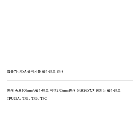
압출기-F85A 플렉시블 필라멘트 인쇄
인쇄 속도100mm/s필라멘트 직경2.85mm인쇄 온도265℃지원되는 필라멘트
TPU85A / TPE / TPB / TPC