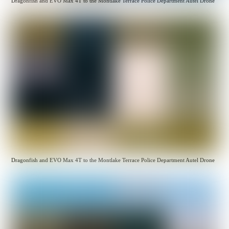
Dragonfish and EVO Max 4T to the Montlake Terrace Police Department Autel Drone
Dragonfish and EVO Max 4T to the Montlake Terrace Police Department Autel Drone