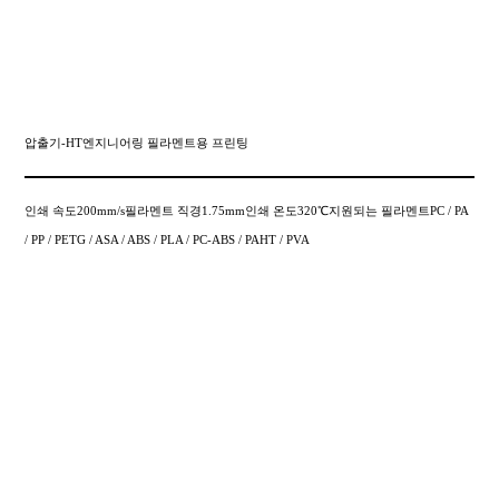
압출기-HT엔지니어링 필라멘트용 프린팅
인쇄 속도200mm/s필라멘트 직경1.75mm인쇄 온도320℃지원되는 필라멘트PC / PA
/ PP / PETG / ASA / ABS / PLA / PC-ABS / PAHT / PVA