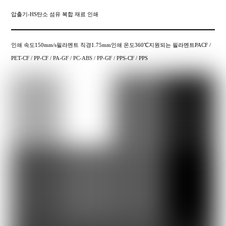
압출기-HS탄소 섬유 복합 재료 인쇄
인쇄 속도150mm/s필라멘트 직경1.75mm인쇄 온도360℃지원되는 필라멘트PACF /
PET-CF / PP-CF / PA-GF / PC-ABS / PP-GF / PPS-CF / PPS