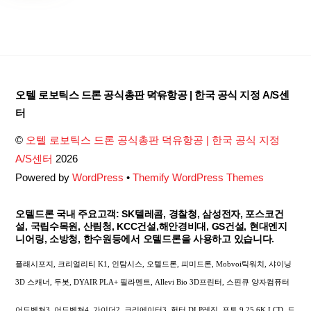
Back
오텔 로보틱스 드론 공식총판 덕유항공 | 한국 공식 지정 A/S센
To
터
Top
©
오텔 로보틱스 드론 공식총판 덕유항공 | 한국 공식 지정
A/S센터
2026
Powered by
WordPress
•
Themify WordPress Themes
오텔드론 국내 주요고객: SK텔레콤, 경찰청, 삼성전자, 포스코건
설, 국립수목원, 산림청, KCC건설,해안경비대, GS건설, 현대엔지
니어링, 소방청, 한수원등에서 오텔드론을 사용하고 있습니다.
플래시포지, 크리얼리티 K1, 인탐시스, 오텔드론, 피미드론, Mobvoi틱워치, 샤이닝
3D 스캐너, 두봇, DYAIR PLA+ 필라멘트, Allevi Bio 3D프린터, 스핀큐 양자컴퓨터
어드벤쳐3, 어드벤쳐4, 가이더2, 크리에이터3, 헌터 DLP레진, 포토 9.25 6K LCD, 드