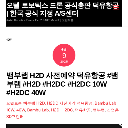
Skip
오텔 로보틱스 드론 공식총판 덕유항공
Men
to
| 한국 공식 지정 A/S센터
content
Autel Robotics Drone Evo2 640T Max4T | 오텔드론
40W
4월
9
2025
뱀부랩 H2D 사전예약 덕유항공 #뱀
부랩 #H2D #H2DC #H2DC 10W
#H2DC 40W
뱀부랩 H2D, H2DC 사전예약 덕유항공, Bambu Lab
오텔드론
10W
,
40W
,
Bambu Lab
,
H2D
,
H2DC
,
덕유항공
,
뱀부랩
,
산업용
3D프린터