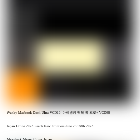
iVanky Macbook Dock Ultra VCD10, 아이뱅키 맥북 독 프로+ VCD08
Japan Drone 2023 Reach New Frontiers June 26~28th 2023
Makuhari, Messe, China, Japan