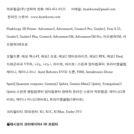
덕유항공(주) 연락처
전화: 063-451-0121
이메일: dyairkorea@gmail.com
온라인 스토어:
www.dyairkorea.com
Flashforge 3D Printer :Adventure3, Adventure4, Creator3 Pro, Guider2, Foto 9.25,
Guider3, Guider3 Plus, Creator4, Adventurer5M, Adventurer5M Pro, 어드벤쳐5M, 어
드벤쳐5M프로
오텔드론: 에보 맥스4T, 에보2 프로, 에보2 엔터프라이즈, 에보2 RTK, 에보2 Dual,
드래곤피쉬 VTOL, 나노, 나노+, 라이트, 라이트+
스핀큐 양자컴퓨터: 트라이앵귤럼,
제미니, 제미니-미니
Autel Robotics EVO2 드론, FIMI,
Aerialtronics Drone
SpinQ Quantum computer: Gemini(2 Qubit), Gemini-Mini(2 Qubit), Triangulum(3
Qubit) 스핀큐 퀀텀컴퓨터 양자컴퓨터 판매처 온라인 스토어 덕유항공: 제미니(2큐
비트), 제미니-미니(2큐비트), 트라이앵귤럼(3큐비트)
크리얼리티 3D프린터: K1, K1C, K1Max, Ender-3V3
플래시포지 크리에이터4 3D 프린터