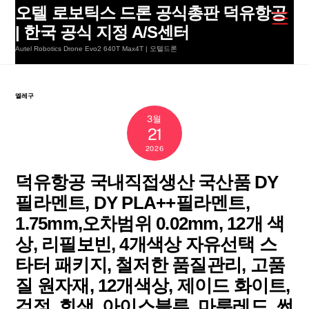
Skip
오텔 로보틱스 드론 공식총판 덕유항공
Men
to
| 한국 공식 지정 A/S센터
content
Autel Robotics Drone Evo2 640T Max4T | 오텔드론
엘레구
3월
21
2026
덕유항공 국내직접생산 국산품 DY
필라멘트, DY PLA++필라멘트,
1.75mm,오차범위 0.02mm, 12개 색
상, 리필보빈, 4개색상 자유선택 스
타터 패키지, 철저한 품질관리, 고품
질 원자재, 12개색상, 제이드 화이트,
검정, 회색, 아이스블루, 마룬레드, 썬