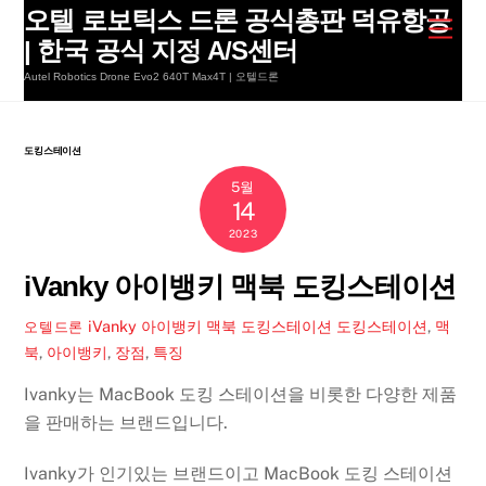
Skip
오텔 로보틱스 드론 공식총판 덕유항공
Men
to
| 한국 공식 지정 A/S센터
content
Autel Robotics Drone Evo2 640T Max4T | 오텔드론
도킹스테이션
5월
14
2023
iVanky 아이뱅키 맥북 도킹스테이션
iVanky 아이뱅키 맥북 도킹스테이션
도킹스테이션
,
맥
오텔드론
북
,
아이뱅키
,
장점
,
특징
Ivanky는 MacBook 도킹 스테이션을 비롯한 다양한 제품
을 판매하는 브랜드입니다.
Ivanky가 인기있는 브랜드이고 MacBook 도킹 스테이션