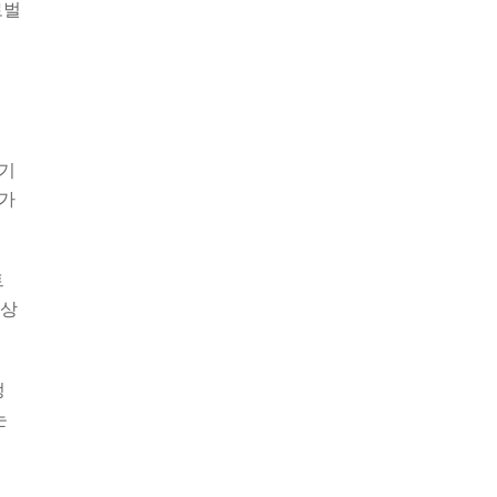
로벌
 기
참가
트
향상
정
는