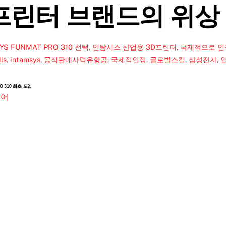
프린터 브랜드의 위상
SYS FUNMAT PRO 310 선택, 인탐시스 산업용 3D프린터, 국제적으로 
ls
,
intamsys
,
공식판매사덕유항공
,
국제적인정
,
글로벌스킬
,
삼성전자
,
RO 310 최초 도입
토어