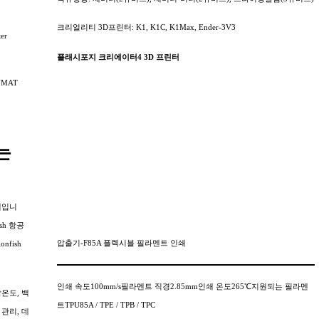
크리얼리티 3D프린터: K1, K1C, K1Max, Ender-3V3
er
플래시포지 크리에이터4 3D 프린터
UNMAT
는
스템입니
ish 항공
압출기-F85A 플렉시블 필라멘트 인쇄
fish
인쇄 속도100mm/s필라멘트 직경2.85mm인쇄 온도265℃지원되는 필라멘
작온도, 백
트TPU85A / TPE / TPB / TPC
관리, 데