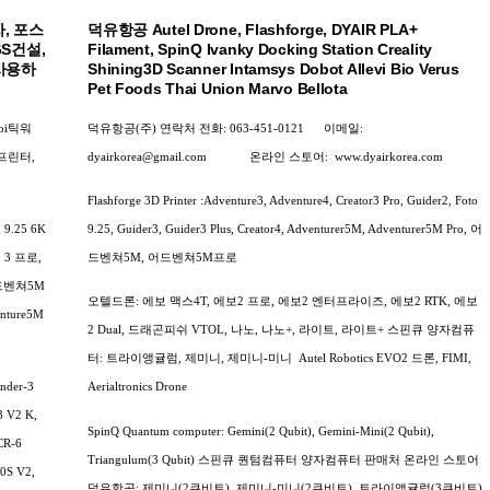
, 포스
덕유항공 Autel Drone, Flashforge, DYAIR PLA+
GS건설,
Filament, SpinQ Ivanky Docking Station Creality
사용하
Shining3D Scanner Intamsys Dobot Allevi Bio Verus
Pet Foods Thai Union Marvo Bellota
oi틱워
덕유항공(주) 연락처
전화: 063-451-0121
이메일:
D프린터,
dyairkorea@gmail.com
온라인 스토어:
www.dyairkorea.com
Flashforge 3D Printer :Adventure3, Adventure4, Creator3 Pro, Guider2, Foto
.25 6K
9.25, Guider3, Guider3 Plus, Creator4, Adventurer5M, Adventurer5M Pro, 어
3 프로,
드벤쳐5M, 어드벤쳐5M프로
드벤쳐5M
오텔드론: 에보 맥스4T, 에보2 프로, 에보2 엔터프라이즈, 에보2 RTK, 에보
enture5M
2 Dual, 드래곤피쉬 VTOL, 나노, 나노+, 라이트, 라이트+
스핀큐 양자컴퓨
터: 트라이앵귤럼, 제미니, 제미니-미니
Autel Robotics EVO2 드론, FIMI,
nder-3
Aerialtronics Drone
3 V2 K,
SpinQ Quantum computer: Gemini(2 Qubit), Gemini-Mini(2 Qubit),
 CR-6
Triangulum(3 Qubit) 스핀큐 퀀텀컴퓨터 양자컴퓨터 판매처 온라인 스토어
0S V2,
덕유항공: 제미니(2큐비트), 제미니-미니(2큐비트), 트라이앵귤럼(3큐비트)