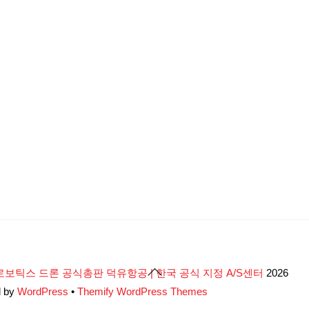
Back
로보틱스 드론 공식총판 덕유항공 | 한국 공식 지정 A/S센터
2026
To
d by
WordPress
•
Themify WordPress Themes
Top