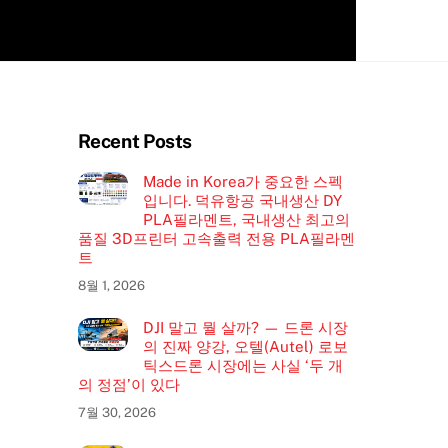
Recent Posts
Made in Korea가 중요한 스펙
입니다. 덕유항공 국내생산 DY
PLA필라멘트, 국내생산 최고의
품질 3D프린터 고속출력 전용 PLA필라멘
트
8월 1, 2026
DJI 말고 뭘 살까? — 드론 시장
의 진짜 양강, 오텔(Autel) 로보
틱스드론 시장에는 사실 ‘두 개
의 정점’이 있다
7월 30, 2026