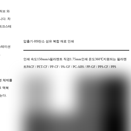
C 허브 와
니다. 차
의 워크스테
압출기-HS탄소 섬유 복합 재료 인쇄
 스테이션
.
인쇄 속도150mm/s필라멘트 직경1.75mm인쇄 온도360℃지원되는 필라멘
트PACF / PET-CF / PP-CF / PA-GF / PC-ABS / PP-GF / PPS-CF / PPS
영 체제를
1 맥북
는다.