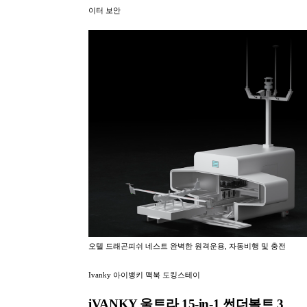
이터 보안
오텔 드래곤피쉬 네스트 완벽한 원격운용, 자동비행 및 충전
Ivanky 아이뱅키 맥북 도킹스테이
iVANKY 울트라 15-in-1 썬더볼트 3