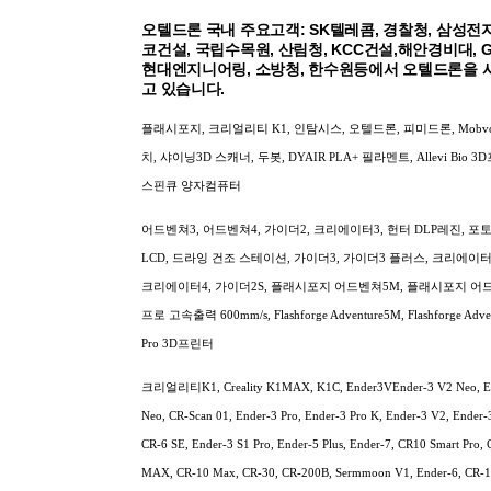
오텔드론 국내 주요고객: SK텔레콤, 경찰청, 삼성전자
코건설, 국립수목원, 산림청, KCC건설,해안경비대, 
현대엔지니어링, 소방청, 한수원등에서 오텔드론을 
고 있습니다.
플래시포지, 크리얼리티 K1, 인탐시스, 오텔드론, 피미드론, Mobv
치, 샤이닝3D 스캐너, 두봇, DYAIR PLA+ 필라멘트, Allevi Bio 3
스핀큐 양자컴퓨터
어드벤쳐3, 어드벤쳐4, 가이더2, 크리에이터3, 헌터 DLP레진, 포토 9
LCD, 드라잉 건조 스테이션, 가이더3, 가이더3 플러스, 크리에이터 
크리에이터4, 가이더2S, 플래시포지 어드벤쳐5M, 플래시포지 어
프로 고속출력 600mm/s, Flashforge Adventure5M, Flashforge Adv
Pro 3D프린터
크리얼리티K1, Creality K1MAX, K1C, Ender3VEnder-3 V2 Neo, E
Neo, CR-Scan 01, Ender-3 Pro, Ender-3 Pro K, Ender-3 V2, Ender-
CR-6 SE, Ender-3 S1 Pro, Ender-5 Plus, Ender-7, CR10 Smart Pro,
MAX, CR-10 Max, CR-30, CR-200B, Sermmoon V1, Ender-6, CR-1