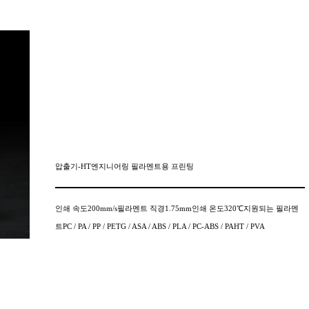
압출기-HT엔지니어링 필라멘트용 프린팅
인쇄 속도200mm/s필라멘트 직경1.75mm인쇄 온도320℃지원되는 필라멘
트PC / PA / PP / PETG / ASA / ABS / PLA / PC-ABS / PAHT / PVA