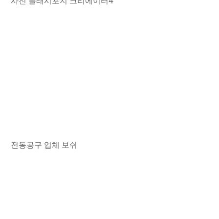
사진 플래시포지 크리에이터4
전동공구 업체 보쉬