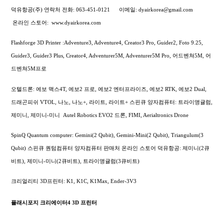
덕유항공(주) 연락처
전화: 063-451-0121
이메일: dyairkorea@gmail.com
온라인 스토어:
www.dyairkorea.com
Flashforge 3D Printer :Adventure3, Adventure4, Creator3 Pro, Guider2, Foto 9.25,
Guider3, Guider3 Plus, Creator4, Adventurer5M, Adventurer5M Pro, 어드벤쳐5M, 어
드벤쳐5M프로
오텔드론: 에보 맥스4T, 에보2 프로, 에보2 엔터프라이즈, 에보2 RTK, 에보2 Dual,
드래곤피쉬 VTOL, 나노, 나노+, 라이트, 라이트+
스핀큐 양자컴퓨터: 트라이앵귤럼,
제미니, 제미니-미니
Autel Robotics EVO2 드론, FIMI,
Aerialtronics Drone
SpinQ Quantum computer: Gemini(2 Qubit), Gemini-Mini(2 Qubit), Triangulum(3
Qubit) 스핀큐 퀀텀컴퓨터 양자컴퓨터 판매처 온라인 스토어 덕유항공: 제미니(2큐
비트), 제미니-미니(2큐비트), 트라이앵귤럼(3큐비트)
크리얼리티 3D프린터: K1, K1C, K1Max, Ender-3V3
플래시포지 크리에이터4 3D 프린터