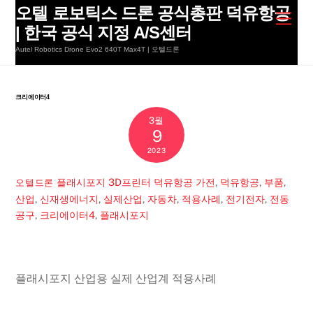
Skip
오텔 로보틱스 드론 공식총판 덕유항공
Men
to
| 한국 공식 지정 A/S센터
content
Autel Robotics Drone Evo2 640T Max4T | 오텔드론
크리에이터4
3월
9
2023
플래시포지 3D프린터 덕유항공
가전
,
덕유항공
,
부품
,
오텔드론
산업
,
신재생에너지
,
실제산업
,
자동차
,
적용사례
,
전기전자
,
전동
공구
,
크리에이터4
,
플래시포지
플래시포지 산업용 실제 산업계 적용사례