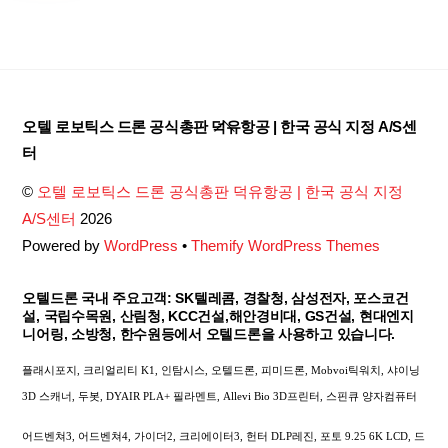
Back
오텔 로보틱스 드론 공식총판 덕유항공 | 한국 공식 지정 A/S센
To
터
Top
©
오텔 로보틱스 드론 공식총판 덕유항공 | 한국 공식 지정
A/S센터
2026
Powered by
WordPress
•
Themify WordPress Themes
오텔드론 국내 주요고객: SK텔레콤, 경찰청, 삼성전자, 포스코건
설, 국립수목원, 산림청, KCC건설,해안경비대, GS건설, 현대엔지
니어링, 소방청, 한수원등에서 오텔드론을 사용하고 있습니다.
플래시포지, 크리얼리티 K1, 인탐시스, 오텔드론, 피미드론, Mobvoi틱워치, 샤이닝
3D 스캐너, 두봇, DYAIR PLA+ 필라멘트, Allevi Bio 3D프린터, 스핀큐 양자컴퓨터
어드벤쳐3, 어드벤쳐4, 가이더2, 크리에이터3, 헌터 DLP레진, 포토 9.25 6K LCD, 드