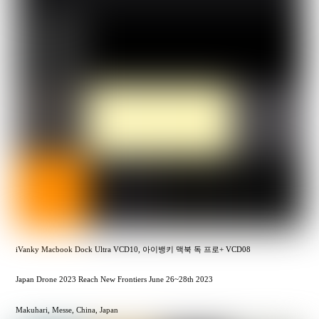
iVanky Macbook Dock Ultra VCD10, 아이뱅키 맥북 독 프로+ VCD08
Japan Drone 2023 Reach New Frontiers June 26~28th 2023
Makuhari, Messe, China, Japan