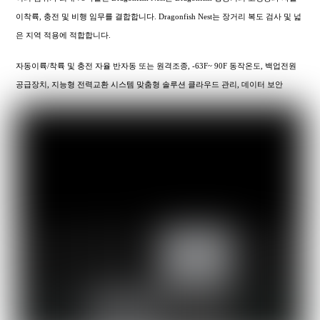
이착륙, 충전 및 비행 임무를 결합합니다. Dragonfish Nest는 장거리 복도 검사 및 넓
은 지역 적용에 적합합니다.
자동이륙/착륙 및 충전 자율 반자동 또는 원격조종, -63F~ 90F 동작온도, 백업전원
공급장치, 지능형 전력교환 시스템 맞춤형 솔루션 클라우드 관리, 데이터 보안