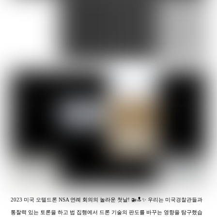
2023 미국 오텔드론 NSA 연례 회의의 놀라운 첫날! 🚁🔝✨ 우리는 미국경찰관들과
통찰력 있는 토론을 하고 법 집행에서 드론 기술의 판도를 바꾸는 영향을 탐구했습