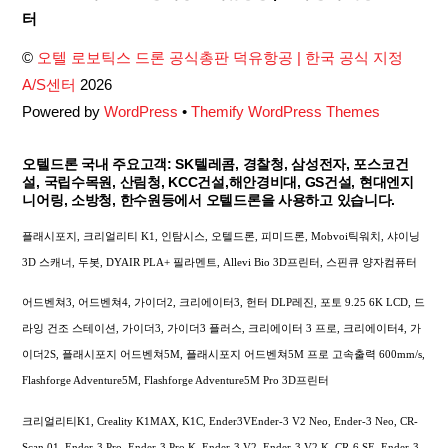
To
터
Top
©
오텔 로보틱스 드론 공식총판 덕유항공 | 한국 공식 지정
A/S센터
2026
Powered by
WordPress
•
Themify WordPress Themes
오텔드론 국내 주요고객: SK텔레콤, 경찰청, 삼성전자, 포스코건
설, 국립수목원, 산림청, KCC건설,해안경비대, GS건설, 현대엔지
니어링, 소방청, 한수원등에서 오텔드론을 사용하고 있습니다.
플래시포지, 크리얼리티 K1, 인탐시스, 오텔드론, 피미드론, Mobvoi틱워치, 샤이닝
3D 스캐너, 두봇, DYAIR PLA+ 필라멘트, Allevi Bio 3D프린터, 스핀큐 양자컴퓨터
어드벤쳐3, 어드벤쳐4, 가이더2, 크리에이터3, 헌터 DLP레진, 포토 9.25 6K LCD, 드
라잉 건조 스테이션, 가이더3, 가이더3 플러스, 크리에이터 3 프로, 크리에이터4, 가
이더2S, 플래시포지 어드벤쳐5M, 플래시포지 어드벤쳐5M 프로 고속출력 600mm/s,
Flashforge Adventure5M, Flashforge Adventure5M Pro 3D프린터
크리얼리티K1, Creality K1MAX, K1C, Ender3VEnder-3 V2 Neo, Ender-3 Neo, CR-
Scan 01, Ender-3 Pro, Ender-3 Pro K, Ender-3 V2, Ender-3 V2 K, CR-6 SE, Ender-3