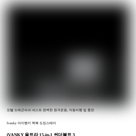
오텔 드래곤피쉬 네스트 완벽한 원격운용, 자동비행 및 충전
Ivanky 아이뱅키 맥북 도킹스테이
iVANKY 울트라 15-in-1 썬더볼트 3