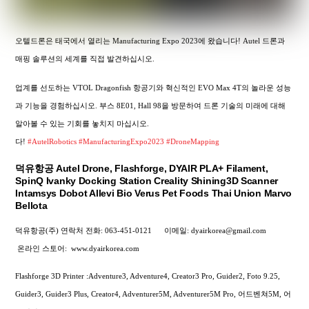
오텔드론은 태국에서 열리는 Manufacturing Expo 2023에 왔습니다! Autel 드론과
매핑 솔루션의 세계를 직접 발견하십시오.
업계를 선도하는 VTOL Dragonfish 항공기와 혁신적인 EVO Max 4T의 놀라운 성능
과 기능을 경험하십시오. 부스 8E01, Hall 98을 방문하여 드론 기술의 미래에 대해
알아볼 수 있는 기회를 놓치지 마십시오.
다!
#AutelRobotics
#ManufacturingExpo2023
#DroneMapping
덕유항공 Autel Drone, Flashforge, DYAIR PLA+ Filament,
SpinQ Ivanky Docking Station Creality Shining3D Scanner
Intamsys Dobot Allevi Bio Verus Pet Foods Thai Union Marvo
Bellota
덕유항공(주) 연락처
전화: 063-451-0121
이메일: dyairkorea@gmail.com
온라인 스토어:
www.dyairkorea.com
Flashforge 3D Printer :Adventure3, Adventure4, Creator3 Pro, Guider2, Foto 9.25,
Guider3, Guider3 Plus, Creator4, Adventurer5M, Adventurer5M Pro, 어드벤쳐5M, 어