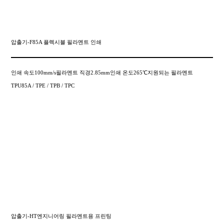
압출기-F85A 플렉시블 필라멘트 인쇄
인쇄 속도100mm/s필라멘트 직경2.85mm인쇄 온도265℃지원되는 필라멘트
TPU85A / TPE / TPB / TPC
압출기-HT엔지니어링 필라멘트용 프린팅