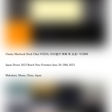
iVanky Macbook Dock Ultra VCD10, 아이뱅키 맥북 독 프로+ VCD08
Japan Drone 2023 Reach New Frontiers June 26~28th 2023
Makuhari, Messe, China, Japan