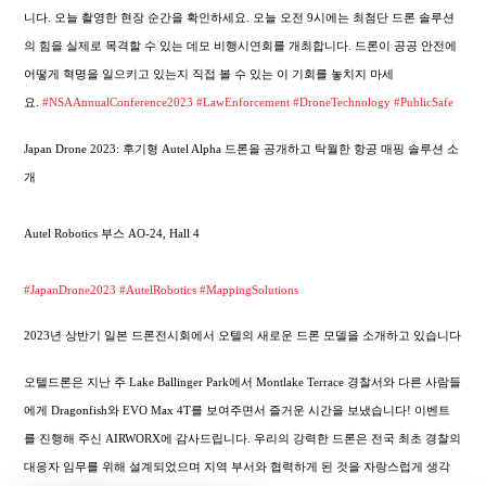
니다. 오늘 촬영한 현장 순간을 확인하세요. 오늘 오전 9시에는 최첨단 드론 솔루션
의 힘을 실제로 목격할 수 있는 데모 비행시연회를 개최합니다. 드론이 공공 안전에
어떻게 혁명을 일으키고 있는지 직접 볼 수 있는 이 기회를 놓치지 마세
요.
#NSAAnnualConference2023
#LawEnforcement
#DroneTechnology
#PublicSafe
Japan Drone 2023: 후기형 Autel Alpha 드론을 공개하고 탁월한 항공 매핑 솔루션 소
개
Autel Robotics 부스 AO-24, Hall 4
#JapanDrone2023
#AutelRobotics
#MappingSolutions
2023년 상반기 일본 드론전시회에서 오텔의 새로운 드론 모델을 소개하고 있습니다
오텔드론은 지난 주 Lake Ballinger Park에서 Montlake Terrace 경찰서와 다른 사람들
에게 Dragonfish와 EVO Max 4T를 보여주면서 즐거운 시간을 보냈습니다! 이벤트
를 진행해 주신 AIRWORX에 감사드립니다. 우리의 강력한 드론은 전국 최초 경찰의
대응자 임무를 위해 설계되었으며 지역 부서와 협력하게 된 것을 자랑스럽게 생각