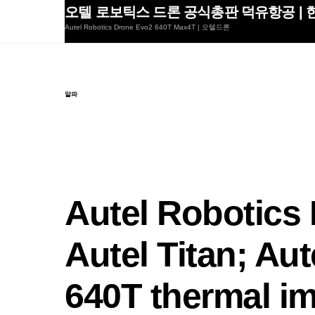
Skip
오텔 로보틱스 드론 공식총판 덕유항공 | 한
to
Autel Robotics Drone Evo2 640T Max4T | 오텔드론
content
알파
Autel Robotics 
Autel Titan; Au
640T thermal i