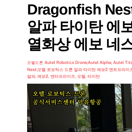
Dragonfish 
알파 타이탄 에보
열화상 에보 네
Autel Robotics Drone;Autel Alpha; Autel Tit
오텔드론
Nest;오텔 로보틱스 드론 알파 타이탄 에보2 엔트프라이
알파
,
에보2
,
엔터프라이즈
,
오텔
,
타이탄