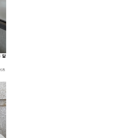
론 알
라이즈