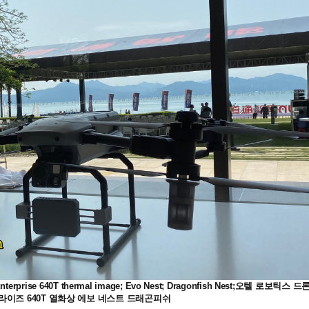
vo2 Enterprise 640T thermal image; Evo Nest; Dragonfish Nest;오텔 로보틱스 드
라이즈 640T 열화상 에보 네스트 드래곤피쉬