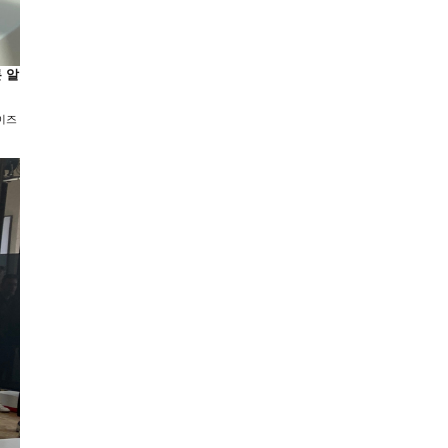
론 알
라이즈