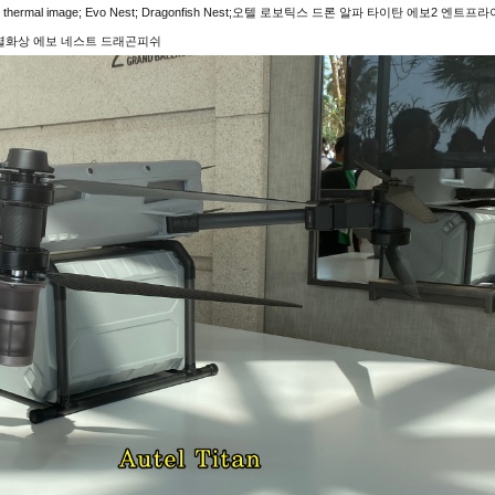
erprise 640T thermal image; Evo Nest; Dragonfish Nest;오텔 로보틱스 드론 알파 타이탄 에보2 엔트프
T 열화상 에보 네스트 드래곤피쉬