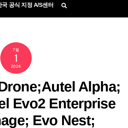
국 공식 지정 A/S센터
Search
7월
1
2024
Drone;Autel Alpha;
tel Evo2 Enterprise
mage; Evo Nest;