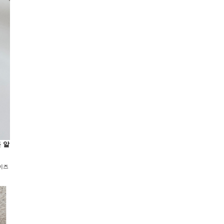
론 알
라이즈