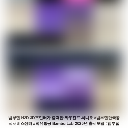
뱀부랩 H2D 3D프린터가 출력한 싸우전드 써니호 #뱀부랩한국공
식서비스센터 #덕유항공 Bambu Lab 2025년 출시모델 #뱀부랩