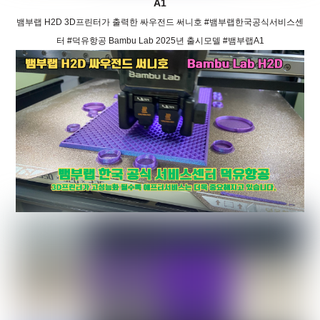
A1
뱀부랩 H2D 3D프린터가 출력한 싸우전드 써니호 #뱀부랩한국공식서비스센
터 #덕유항공 Bambu Lab 2025년 출시모델 #뱀부랩A1