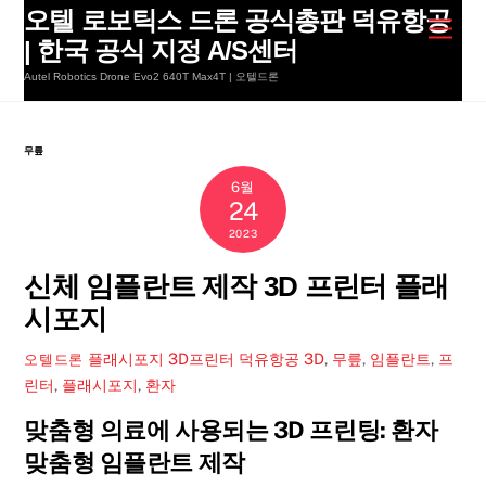
Skip
오텔 로보틱스 드론 공식총판 덕유항공
Men
to
| 한국 공식 지정 A/S센터
content
Autel Robotics Drone Evo2 640T Max4T | 오텔드론
무릎
6월
24
2023
신체 임플란트 제작 3D 프린터 플래
시포지
플래시포지 3D프린터 덕유항공
3D
,
무릎
,
임플란트
,
프
오텔드론
린터
,
플래시포지
,
환자
맞춤형 의료에 사용되는 3D 프린팅: 환자
맞춤형 임플란트 제작