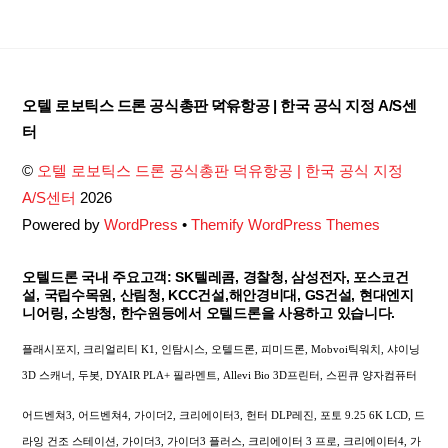
Back
오텔 로보틱스 드론 공식총판 덕유항공 | 한국 공식 지정 A/S센
To
터
Top
©
오텔 로보틱스 드론 공식총판 덕유항공 | 한국 공식 지정
A/S센터
2026
Powered by
WordPress
•
Themify WordPress Themes
오텔드론 국내 주요고객: SK텔레콤, 경찰청, 삼성전자, 포스코건
설, 국립수목원, 산림청, KCC건설,해안경비대, GS건설, 현대엔지
니어링, 소방청, 한수원등에서 오텔드론을 사용하고 있습니다.
플래시포지, 크리얼리티 K1, 인탐시스, 오텔드론, 피미드론, Mobvoi틱워치, 샤이닝
3D 스캐너, 두봇, DYAIR PLA+ 필라멘트, Allevi Bio 3D프린터, 스핀큐 양자컴퓨터
어드벤쳐3, 어드벤쳐4, 가이더2, 크리에이터3, 헌터 DLP레진, 포토 9.25 6K LCD, 드
라잉 건조 스테이션, 가이더3, 가이더3 플러스, 크리에이터 3 프로, 크리에이터4, 가