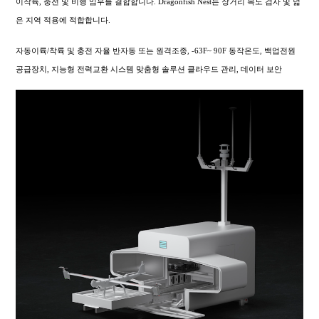
이착륙, 충전 및 비행 임무를 결합합니다. Dragonfish Nest는 장거리 복도 검사 및 넓
은 지역 적용에 적합합니다.
자동이륙/착륙 및 충전 자율 반자동 또는 원격조종, -63F~ 90F 동작온도, 백업전원
공급장치, 지능형 전력교환 시스템 맞춤형 솔루션 클라우드 관리, 데이터 보안