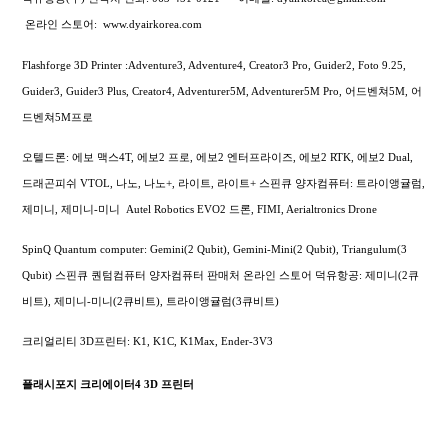
온라인 스토어:
www.dyairkorea.com
Flashforge 3D Printer :Adventure3, Adventure4, Creator3 Pro, Guider2, Foto 9.25,
Guider3, Guider3 Plus, Creator4, Adventurer5M, Adventurer5M Pro, 어드벤쳐5M, 어
드벤쳐5M프로
오텔드론: 에보 맥스4T, 에보2 프로, 에보2 엔터프라이즈, 에보2 RTK, 에보2 Dual,
드래곤피쉬 VTOL, 나노, 나노+, 라이트, 라이트+
스핀큐 양자컴퓨터: 트라이앵귤럼,
제미니, 제미니-미니
Autel Robotics EVO2 드론, FIMI,
Aerialtronics Drone
SpinQ Quantum computer: Gemini(2 Qubit), Gemini-Mini(2 Qubit), Triangulum(3
Qubit) 스핀큐 퀀텀컴퓨터 양자컴퓨터 판매처 온라인 스토어 덕유항공: 제미니(2큐
비트), 제미니-미니(2큐비트), 트라이앵귤럼(3큐비트)
크리얼리티 3D프린터: K1, K1C, K1Max, Ender-3V3
플래시포지 크리에이터4 3D 프린터