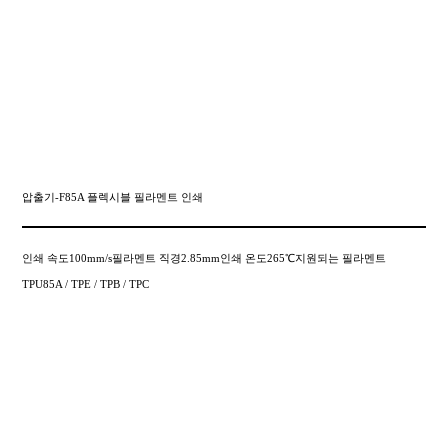
압출기-F85A 플렉시블 필라멘트 인쇄
인쇄 속도100mm/s필라멘트 직경2.85mm인쇄 온도265℃지원되는 필라멘트
TPU85A / TPE / TPB / TPC