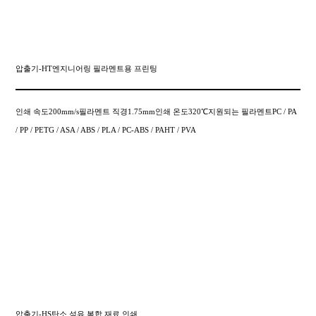
압출기-HT엔지니어링 필라멘트용 프린팅
인쇄 속도200mm/s필라멘트 직경1.75mm인쇄 온도320℃지원되는 필라멘트PC / PA
/ PP / PETG / ASA / ABS / PLA / PC-ABS / PAHT / PVA
압출기-HS탄소 섬유 복합 재료 인쇄