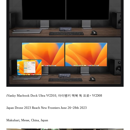
iVanky Macbook Dock Ultra VCD10, 아이뱅키 맥북 독 프로+ VCD08
Japan Drone 2023 Reach New Frontiers June 26~28th 2023
Makuhari, Messe, China, Japan