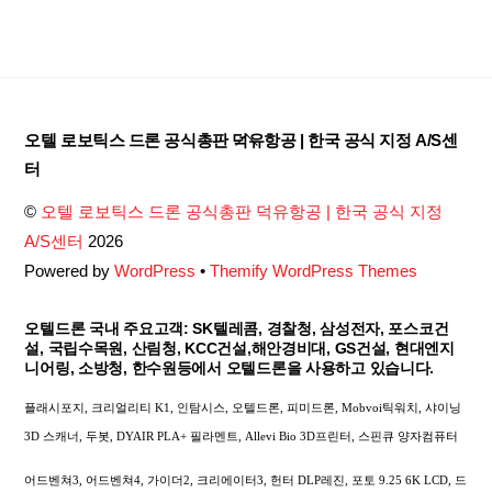
Back
오텔 로보틱스 드론 공식총판 덕유항공 | 한국 공식 지정 A/S센
To
터
Top
©
오텔 로보틱스 드론 공식총판 덕유항공 | 한국 공식 지정
A/S센터
2026
Powered by
WordPress
•
Themify WordPress Themes
오텔드론 국내 주요고객: SK텔레콤, 경찰청, 삼성전자, 포스코건
설, 국립수목원, 산림청, KCC건설,해안경비대, GS건설, 현대엔지
니어링, 소방청, 한수원등에서 오텔드론을 사용하고 있습니다.
플래시포지, 크리얼리티 K1, 인탐시스, 오텔드론, 피미드론, Mobvoi틱워치, 샤이닝
3D 스캐너, 두봇, DYAIR PLA+ 필라멘트, Allevi Bio 3D프린터, 스핀큐 양자컴퓨터
어드벤쳐3, 어드벤쳐4, 가이더2, 크리에이터3, 헌터 DLP레진, 포토 9.25 6K LCD, 드