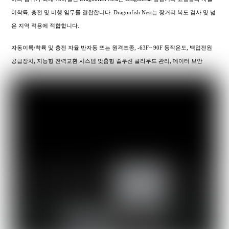
이착륙, 충전 및 비행 임무를 결합합니다. Dragonfish Nest는 장거리 복도 검사 및 넓
은 지역 적용에 적합합니다.
자동이륙/착륙 및 충전 자율 반자동 또는 원격조종, -63F~ 90F 동작온도, 백업전원
공급장치, 지능형 전력교환 시스템 맞춤형 솔루션 클라우드 관리, 데이터 보안