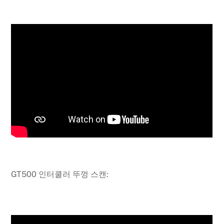
GT500 인터쿨러 뚜껑 스캔: