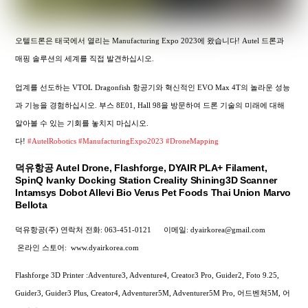
오텔드론은 태국에서 열리는 Manufacturing Expo 2023에 왔습니다! Autel 드론과
매핑 솔루션의 세계를 직접 발견하십시오.
업계를 선도하는 VTOL Dragonfish 항공기와 혁신적인 EVO Max 4T의 놀라운 성능
과 기능을 경험하십시오. 부스 8E01, Hall 98을 방문하여 드론 기술의 미래에 대해
알아볼 수 있는 기회를 놓치지 마십시오.
다!
#AutelRobotics
#ManufacturingExpo2023
#DroneMapping
덕유항공 Autel Drone, Flashforge, DYAIR PLA+ Filament,
SpinQ Ivanky Docking Station Creality Shining3D Scanner
Intamsys Dobot Allevi Bio Verus Pet Foods Thai Union Marvo
Bellota
덕유항공(주) 연락처
전화: 063-451-0121
이메일: dyairkorea@gmail.com
온라인 스토어:
www.dyairkorea.com
Flashforge 3D Printer :Adventure3, Adventure4, Creator3 Pro, Guider2, Foto 9.25,
Guider3, Guider3 Plus, Creator4, Adventurer5M, Adventurer5M Pro, 어드벤쳐5M, 어