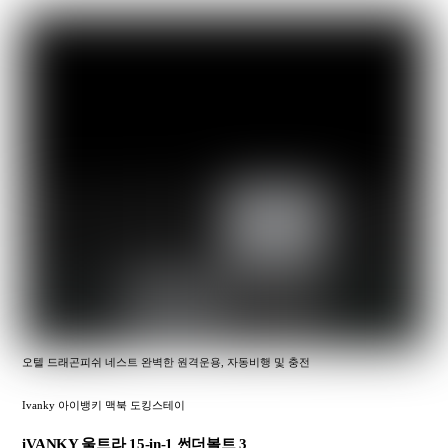
오텔 드래곤피쉬 네스트 완벽한 원격운용, 자동비행 및 충전
Ivanky 아이뱅키 맥북 도킹스테이
iVANKY 울트라 15-in-1 썬더볼트 3