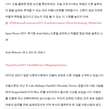
니다. 오늘 촬영한 현장 순간을 확인하세요. 오늘 오전 9시에는 최첨단 드론 솔루션
의 힘을 실제로 목격할 수 있는 데모 비행시연회를 개최합니다. 드론이 공공 안전에
어떻게 혁명을 일으키고 있는지 직접 볼 수 있는 이 기회를 놓치지 마세
요.
#NSAAnnualConference2023
#LawEnforcement
#DroneTechnology
#PublicSafe
Japan Drone 2023: 후기형 Autel Alpha 드론을 공개하고 탁월한 항공 매핑 솔루션 소
개
Autel Robotics 부스 AO-24, Hall 4
#JapanDrone2023
#AutelRobotics
#MappingSolutions
2023년 상반기 일본 드론전시회에서 오텔의 새로운 드론 모델을 소개하고 있습니다
오텔드론은 지난 주 Lake Ballinger Park에서 Montlake Terrace 경찰서와 다른 사람들
에게 Dragonfish와 EVO Max 4T를 보여주면서 즐거운 시간을 보냈습니다! 이벤트
를 진행해 주신 AIRWORX에 감사드립니다. 우리의 강력한 드론은 전국 최초 경찰의
대응자 임무를 위해 설계되었으며 지역 부서와 협력하게 된 것을 자랑스럽게 생각