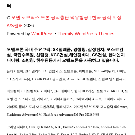
To
터
Top
©
오텔 로보틱스 드론 공식총판 덕유항공 | 한국 공식 지정
A/S센터
2026
Powered by
WordPress
•
Themify WordPress Themes
오텔드론 국내 주요고객: SK텔레콤, 경찰청, 삼성전자, 포스코건
설, 국립수목원, 산림청, KCC건설,해안경비대, GS건설, 현대엔지
니어링, 소방청, 한수원등에서 오텔드론을 사용하고 있습니다.
플래시포지, 크리얼리티 K1, 인탐시스, 오텔드론, 피미드론, Mobvoi틱워치, 샤이닝
3D 스캐너, 두봇, DYAIR PLA+ 필라멘트, Allevi Bio 3D프린터, 스핀큐 양자컴퓨터
어드벤쳐3, 어드벤쳐4, 가이더2, 크리에이터3, 헌터 DLP레진, 포토 9.25 6K LCD, 드
라잉 건조 스테이션, 가이더3, 가이더3 플러스, 크리에이터 3 프로, 크리에이터4, 가
이더2S, 플래시포지 어드벤쳐5M, 플래시포지 어드벤쳐5M 프로 고속출력 600mm/s,
Flashforge Adventure5M, Flashforge Adventure5M Pro 3D프린터
크리얼리티K1, Creality K1MAX, K1C, Ender3VEnder-3 V2 Neo, Ender-3 Neo, CR-
Scan 01, Ender-3 Pro, Ender-3 Pro K, Ender-3 V2, Ender-3 V2 K, CR-6 SE, Ender-3