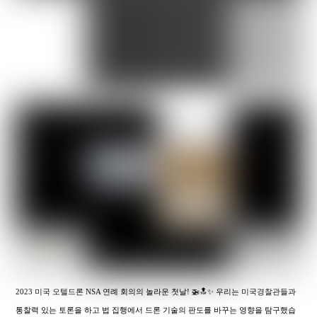
2023 미국 오텔드론 NSA 연례 회의의 놀라운 첫날! 🚁🔝✨ 우리는 미국경찰관들과
통찰력 있는 토론을 하고 법 집행에서 드론 기술의 판도를 바꾸는 영향을 탐구했습