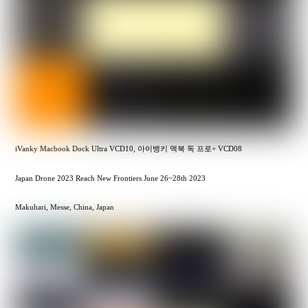
iVanky Macbook Dock Ultra VCD10, 아이뱅키 맥북 독 프로+ VCD08
Japan Drone 2023 Reach New Frontiers June 26~28th 2023
Makuhari, Messe, China, Japan