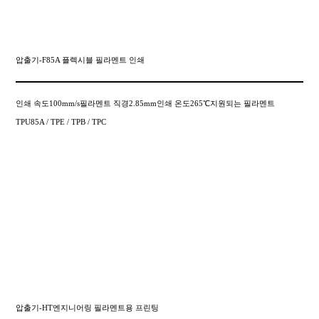
압출기-F85A 플렉시블 필라멘트 인쇄
인쇄 속도100mm/s필라멘트 직경2.85mm인쇄 온도265℃지원되는 필라멘트
TPU85A / TPE / TPB / TPC
압출기-HT엔지니어링 필라멘트용 프린팅