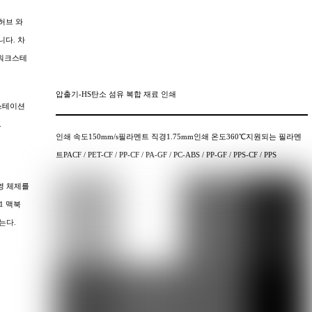
C 허브 와
니다. 차
의 워크스테
압출기-HS탄소 섬유 복합 재료 인쇄
 스테이션
.
인쇄 속도150mm/s필라멘트 직경1.75mm인쇄 온도360℃지원되는 필라멘
트PACF / PET-CF / PP-CF / PA-GF / PC-ABS / PP-GF / PPS-CF / PPS
영 체제를
1 맥북
는다.