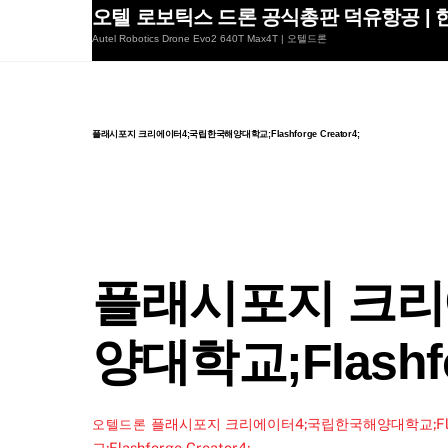
Skip
오텔 로보틱스 드론 공식총판 덕유항공 | 한
to
Autel Robotics Drone Evo2 640T Max4T | 오텔드론
content
플래시포지 크리에이터4;국립한국해양대학교;Flashforge Creator4;
플래시포지 크리
양대학교;Flashfor
플래시포지 크리에이터4;국립한국해양대학교;Flashfo
오텔드론
교;Flashforge Creator4;