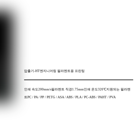
압출기-HT엔지니어링 필라멘트용 프린팅
인쇄 속도200mm/s필라멘트 직경1.75mm인쇄 온도320℃지원되는 필라멘
트PC / PA / PP / PETG / ASA / ABS / PLA / PC-ABS / PAHT / PVA