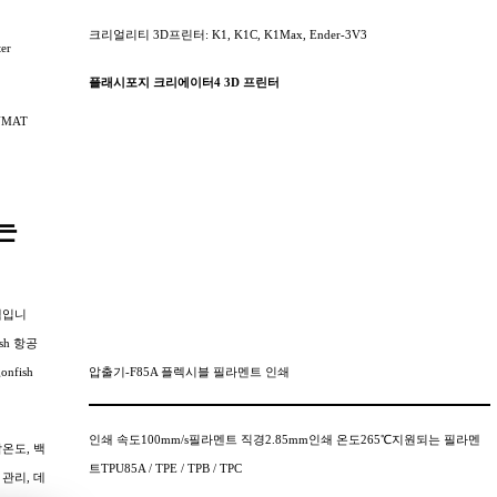
크리얼리티 3D프린터: K1, K1C, K1Max, Ender-3V3
er
플래시포지 크리에이터4 3D 프린터
UNMAT
는
스템입니
ish 항공
압출기-F85A 플렉시블 필라멘트 인쇄
fish
인쇄 속도100mm/s필라멘트 직경2.85mm인쇄 온도265℃지원되는 필라멘
작온도, 백
트TPU85A / TPE / TPB / TPC
관리, 데