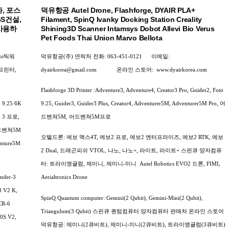
, 포스
덕유항공 Autel Drone, Flashforge, DYAIR PLA+
GS건설,
Filament, SpinQ Ivanky Docking Station Creality
사용하
Shining3D Scanner Intamsys Dobot Allevi Bio Verus
Pet Foods Thai Union Marvo Bellota
oi틱워
덕유항공(주) 연락처
전화: 063-451-0121
이메일:
D프린터,
dyairkorea@gmail.com
온라인 스토어:
www.dyairkorea.com
Flashforge 3D Printer :Adventure3, Adventure4, Creator3 Pro, Guider2, Foto
.25 6K
9.25, Guider3, Guider3 Plus, Creator4, Adventurer5M, Adventurer5M Pro, 어
3 프로,
드벤쳐5M, 어드벤쳐5M프로
드벤쳐5M
오텔드론: 에보 맥스4T, 에보2 프로, 에보2 엔터프라이즈, 에보2 RTK, 에보
enture5M
2 Dual, 드래곤피쉬 VTOL, 나노, 나노+, 라이트, 라이트+
스핀큐 양자컴퓨
터: 트라이앵귤럼, 제미니, 제미니-미니
Autel Robotics EVO2 드론, FIMI,
nder-3
Aerialtronics Drone
3 V2 K,
SpinQ Quantum computer: Gemini(2 Qubit), Gemini-Mini(2 Qubit),
 CR-6
Triangulum(3 Qubit) 스핀큐 퀀텀컴퓨터 양자컴퓨터 판매처 온라인 스토어
0S V2,
덕유항공: 제미니(2큐비트), 제미니-미니(2큐비트), 트라이앵귤럼(3큐비트)