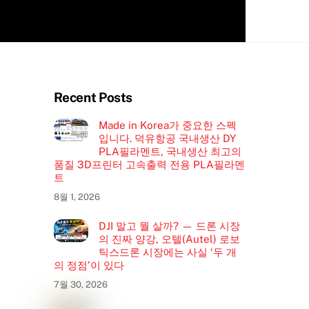
Recent Posts
Made in Korea가 중요한 스펙
입니다. 덕유항공 국내생산 DY
PLA필라멘트, 국내생산 최고의
품질 3D프린터 고속출력 전용 PLA필라멘
트
8월 1, 2026
DJI 말고 뭘 살까? — 드론 시장
의 진짜 양강, 오텔(Autel) 로보
틱스드론 시장에는 사실 ‘두 개
의 정점’이 있다
7월 30, 2026