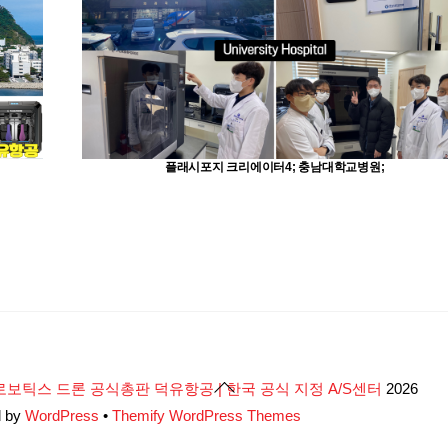
플래시포지 크리에이터4; 충남대학교병원;
Back
로보틱스 드론 공식총판 덕유항공 | 한국 공식 지정 A/S센터
2026
To
d by
WordPress
•
Themify WordPress Themes
Top