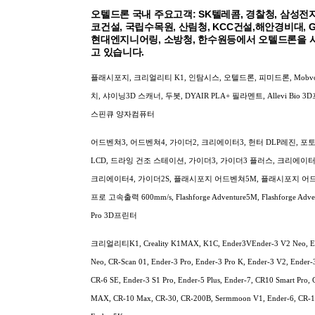
오텔드론 국내 주요고객: SK텔레콤, 경찰청, 삼성전자
코건설, 국립수목원, 산림청, KCC건설,해안경비대, 
현대엔지니어링, 소방청, 한수원등에서 오텔드론을 
고 있습니다.
플래시포지, 크리얼리티 K1, 인탐시스, 오텔드론, 피미드론, Mobv
치, 샤이닝3D 스캐너, 두봇, DYAIR PLA+ 필라멘트, Allevi Bio 3
스핀큐 양자컴퓨터
어드벤쳐3, 어드벤쳐4, 가이더2, 크리에이터3, 헌터 DLP레진, 포토 9
LCD, 드라잉 건조 스테이션, 가이더3, 가이더3 플러스, 크리에이터 
크리에이터4, 가이더2S, 플래시포지 어드벤쳐5M, 플래시포지 어
프로 고속출력 600mm/s, Flashforge Adventure5M, Flashforge Adv
Pro 3D프린터
크리얼리티K1, Creality K1MAX, K1C, Ender3VEnder-3 V2 Neo, E
Neo, CR-Scan 01, Ender-3 Pro, Ender-3 Pro K, Ender-3 V2, Ender-
CR-6 SE, Ender-3 S1 Pro, Ender-5 Plus, Ender-7, CR10 Smart Pro,
MAX, CR-10 Max, CR-30, CR-200B, Sermmoon V1, Ender-6, CR-1